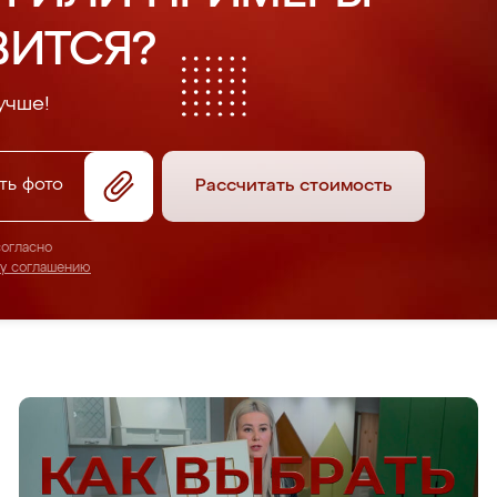
ВИТСЯ?
учше!
ть фото
Рассчитать стоимость
согласно
му соглашению