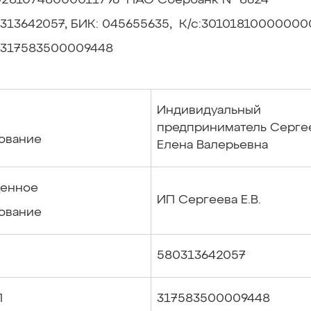
802810748000011796 ПАО Сбербанк № 8624
313642057, БИК: 045655635, К/с:3010181000000
317583500009448
Индивидуальный
предприниматель Серге
ование
Елена Валерьевна
енное
ИП Сергеева Е.В.
ование
580313642057
П
317583500009448