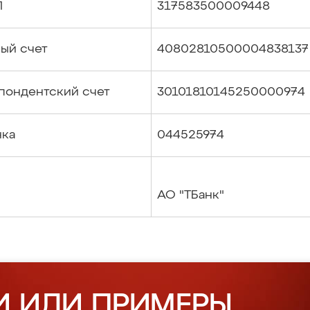
П
317583500009448
ый счет
40802810500004838137
пондентский счет
30101810145250000974
нка
044525974
АО "ТБанк"
И ИЛИ ПРИМЕРЫ