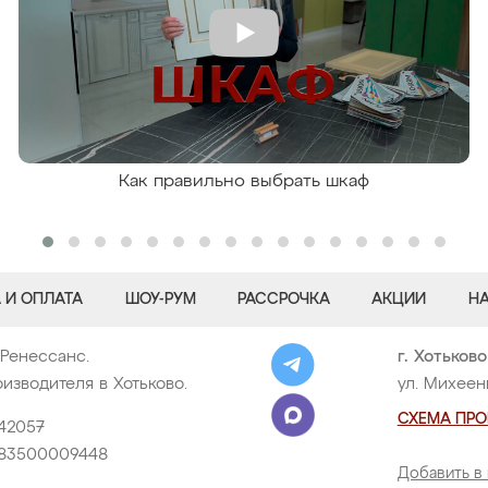
Как правильно выбрать шкаф
 И ОПЛАТА
ШОУ-РУМ
РАССРОЧКА
АКЦИИ
Н
 Ренессанс.
г. Хотьково
изводителя в Хотьково.
ул. Михеен
СХЕМА ПРО
42057
583500009448
Добавить в