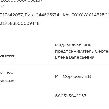
802810500004838137
к"
313642057, БИК: 044525974, К/с: 3010181014525
317583500009448
Индивидуальный
предприниматель Серге
ование
Елена Валерьевна
енное
ИП Сергеева Е.В.
ование
580313642057