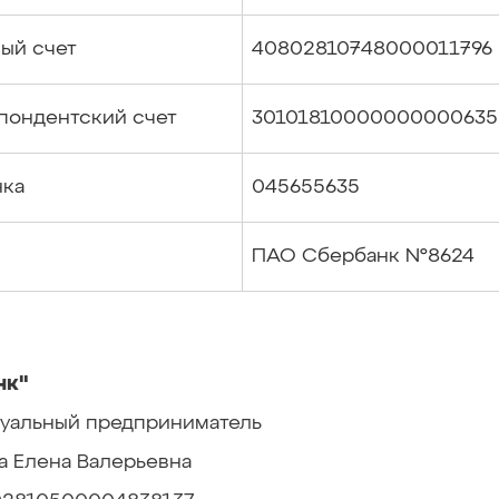
ый счет
40802810748000011796
пондентский счет
30101810000000000635
нка
045655635
ПАО Сбербанк №8624
нк"
уальный предприниматель
а Елена Валерьевна