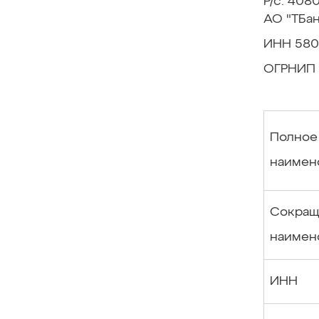
Р/с: 40
АО "ТБан
ИНН 580
ОГРНИП 
Полное
наимен
Сокращ
наимен
ИНН