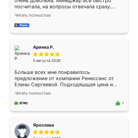
очень довольна. Менеджер всё быстро
посчитала, на вопросы отвечала сразу.
Замерщик приехал в субботу, подошёл к
Читать полностью
делу со всей ответственностью. Собрали
за день, ребята работали аккуратно, даже
пыли почти не было. Качество отличное,
ящики ходят плавно, ничего не скрипит.
Всё подошло как влитое.
Аринка Р.
5 августа 2026
Больше всех мне понравилось
предложение от компании Ренессанс от
Елены Сергеевой. Подходяшщая цена и
короткие сроки изготовления. Приехавший
Читать полностью
для замера сотрудник Владислав
предложил по моему эскизу самый
1
подходящий вариант шкафа. Немного его
видоизменил, получилось даже лучше, чем
я хотела.
Ярослава