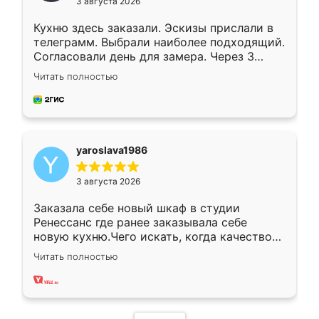
3 августа 2026
Кухню здесь заказали. Эскизы прислали в
телеграмм. Выбрали наиболее подходящий.
Согласовали день для замера. Через 3
недели кухня была уже готова. Остались
Читать полностью
довольны работой. Спасибо Ренессанс
мебель за качественную работу!
yaroslava1986
3 августа 2026
Заказала себе новый шкаф в студии
Ренессанс где ранее заказывала себе
новую кухню.Чего искать, когда качеством
вполне довольна. Служит кухня уже почти
Читать полностью
два года, нареканий нет.