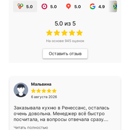
5.0
5.0
5.0
4.9
5.0
5.0
из 5
На основе
945
оценок
Оставить отзыв
Мальвина
6 августа 2026
Заказывала кухню в Ренессанс, осталась
очень довольна. Менеджер всё быстро
посчитала, на вопросы отвечала сразу.
Замерщик приехал в субботу, подошёл к
Читать полностью