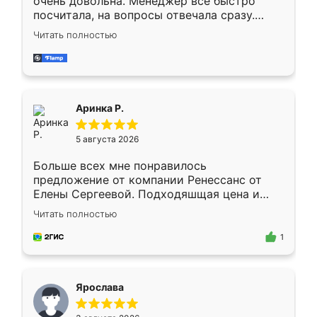
очень довольна. Менеджер всё быстро
посчитала, на вопросы отвечала сразу.
Замерщик приехал в субботу, подошёл к
Читать полностью
делу со всей ответственностью. Собрали
за день, ребята работали аккуратно, даже
пыли почти не было. Качество отличное,
ящики ходят плавно, ничего не скрипит.
Всё подошло как влитое.
Аринка Р.
5 августа 2026
Больше всех мне понравилось
предложение от компании Ренессанс от
Елены Сергеевой. Подходяшщая цена и
короткие сроки изготовления. Приехавший
Читать полностью
для замера сотрудник Владислав
предложил по моему эскизу самый
1
подходящий вариант шкафа. Немного его
видоизменил, получилось даже лучше, чем
я хотела.
Ярослава