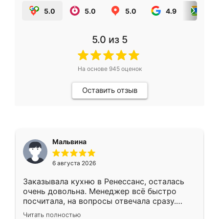
5.0
5.0
5.0
4.9
5.0
5.0
из 5
На основе
945
оценок
Оставить отзыв
Мальвина
6 августа 2026
Заказывала кухню в Ренессанс, осталась
очень довольна. Менеджер всё быстро
посчитала, на вопросы отвечала сразу.
Замерщик приехал в субботу, подошёл к
Читать полностью