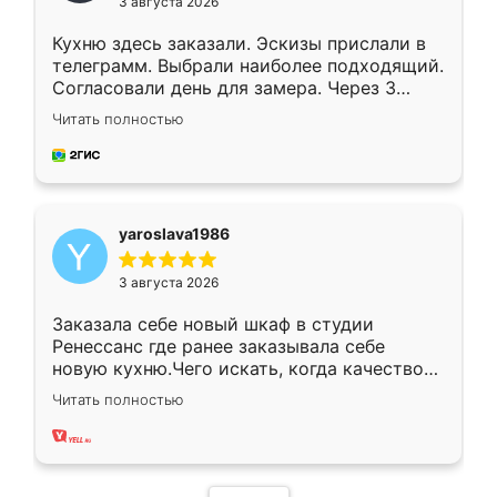
3 августа 2026
Кухню здесь заказали. Эскизы прислали в
телеграмм. Выбрали наиболее подходящий.
Согласовали день для замера. Через 3
недели кухня была уже готова. Остались
Читать полностью
довольны работой. Спасибо Ренессанс
мебель за качественную работу!
yaroslava1986
3 августа 2026
Заказала себе новый шкаф в студии
Ренессанс где ранее заказывала себе
новую кухню.Чего искать, когда качеством
вполне довольна. Служит кухня уже почти
Читать полностью
два года, нареканий нет.