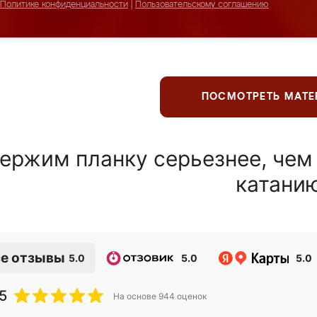
Политике конфиденциальности
|
Пользовательскому соглашению
ПОСМОТРЕТЬ МАТ
ержим планку серьезнее, чем
катани
е отзывы
5.0
5.0
5.0
5
На основе
944
оценок