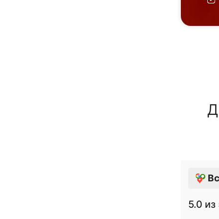
Д
Вс
5.0
из 