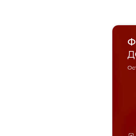
Ф
Д
Ост