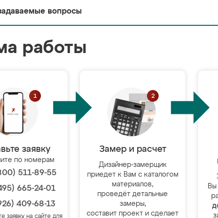
задаваемые вопросы
ма работы
вьте заявку
Замер и расчет
ите по номерам
Дизайнер-замерщик
800) 511-89-55
приедет к Вам с каталогом
материалов,
Вы
495) 665-24-01
проведёт детальные
р
926) 409-68-13
замеры,
д
составит проект и сделает
з
те заявку на сайте для