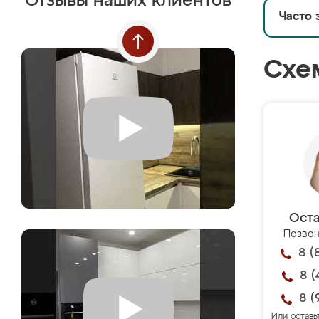
Отзывы наших клиентов
Часто 
Схе
Оста
Позвон
8 (
8 (
8 (
Или оставь