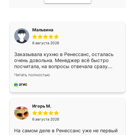
Мальвина
6 августа 2026
Заказывала кухню в Ренессанс, осталась
очень довольна. Менеджер всё быстро
посчитала, на вопросы отвечала сразу.
Замерщик приехал в субботу, подошёл к
Читать полностью
делу со всей ответственностью. Собрали
за день, ребята работали аккуратно, даже
пыли почти не было. Качество отличное,
ящики ходят плавно, ничего не скрипит.
Всё подошло как влитое.
Игорь М.
6 августа 2026
На самом деле в Ренессанс уже не первый