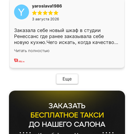
yaroslava1986
3 августа 2026
Заказала себе новый шкаф в студии
Ренессанс где ранее заказывала себе
новую кухню.Чего искать, когда качеством
вполне довольна. Служит кухня уже почти
Читать полностью
два года, нареканий нет.
Еще
ЗАКАЗАТЬ
БЕСПЛАТНОЕ ТАКСИ
ДО НАШЕГО САЛОНА