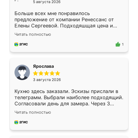
5 августа 2026
Больше всех мне понравилось
предложение от компании Ренессанс от
Елены Сергеевой. Подходяшщая цена и
короткие сроки изготовления. Приехавший
Читать полностью
для замера сотрудник Владислав
предложил по моему эскизу самый
1
подходящий вариант шкафа. Немного его
видоизменил, получилось даже лучше, чем
я хотела.
Ярослава
3 августа 2026
Кухню здесь заказали. Эскизы прислали в
телеграмм. Выбрали наиболее подходящий.
Согласовали день для замера. Через 3
недели кухня была уже готова. Остались
Читать полностью
довольны работой. Спасибо Ренессанс
мебель за качественную работу!