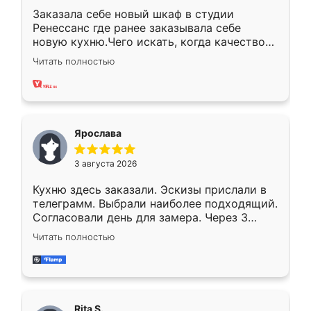
Заказала себе новый шкаф в студии
Ренессанс где ранее заказывала себе
новую кухню.Чего искать, когда качеством
вполне довольна. Служит кухня уже почти
Читать полностью
два года, нареканий нет.
Ярослава
3 августа 2026
Кухню здесь заказали. Эскизы прислали в
телеграмм. Выбрали наиболее подходящий.
Согласовали день для замера. Через 3
недели кухня была уже готова. Остались
Читать полностью
довольны работой. Спасибо Ренессанс
мебель за качественную работу!
Rita S.