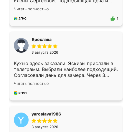
Елены Сергеевой. Подходяшщая цена и
короткие сроки изготовления. Приехавший
Читать полностью
для замера сотрудник Владислав
предложил по моему эскизу самый
1
подходящий вариант шкафа. Немного его
видоизменил, получилось даже лучше, чем
я хотела.
Ярослава
3 августа 2026
Кухню здесь заказали. Эскизы прислали в
телеграмм. Выбрали наиболее подходящий.
Согласовали день для замера. Через 3
недели кухня была уже готова. Остались
Читать полностью
довольны работой. Спасибо Ренессанс
мебель за качественную работу!
yaroslava1986
3 августа 2026