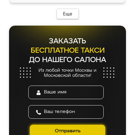
доставкой тоже никаких проблем не
возникло. Сборку выполнили аккуратно,
мебель сразу встала на свое место без
Еще
каких-либо доработок. Качеством осталась
довольна, все выглядит так, как и ожидала.
ЗАКАЗАТЬ
БЕСПЛАТНОЕ ТАКСИ
ДО НАШЕГО САЛОНА
Из любой точки Москвы и
Московской области!
Отправить