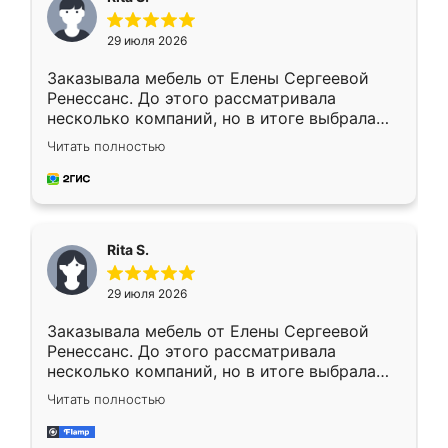
29 июля 2026
Заказывала мебель от Елены Сергеевой
Ренессанс. До этого рассматривала
несколько компаний, но в итоге выбрала
эту. Сначала обговорили условия, потом
Читать полностью
приехал замерщик, всё спокойно объяснил
и снял размеры. Изготовили в срок, с
доставкой тоже никаких проблем не
возникло. Сборку выполнили аккуратно,
мебель сразу встала на свое место без
Rita S.
каких-либо доработок. Качеством осталась
довольна, все выглядит так, как и ожидала.
29 июля 2026
Заказывала мебель от Елены Сергеевой
Ренессанс. До этого рассматривала
несколько компаний, но в итоге выбрала
эту. Сначала обговорили условия, потом
Читать полностью
приехал замерщик, всё спокойно объяснил
и снял размеры. Изготовили в срок, с