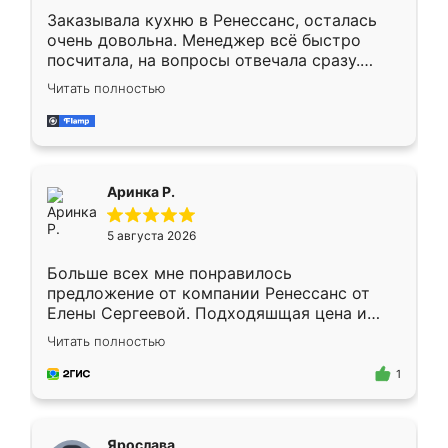
Заказывала кухню в Ренессанс, осталась
очень довольна. Менеджер всё быстро
посчитала, на вопросы отвечала сразу.
Замерщик приехал в субботу, подошёл к
Читать полностью
делу со всей ответственностью. Собрали
за день, ребята работали аккуратно, даже
пыли почти не было. Качество отличное,
ящики ходят плавно, ничего не скрипит.
Всё подошло как влитое.
Аринка Р.
5 августа 2026
Больше всех мне понравилось
предложение от компании Ренессанс от
Елены Сергеевой. Подходяшщая цена и
короткие сроки изготовления. Приехавший
Читать полностью
для замера сотрудник Владислав
предложил по моему эскизу самый
1
подходящий вариант шкафа. Немного его
видоизменил, получилось даже лучше, чем
я хотела.
Ярослава