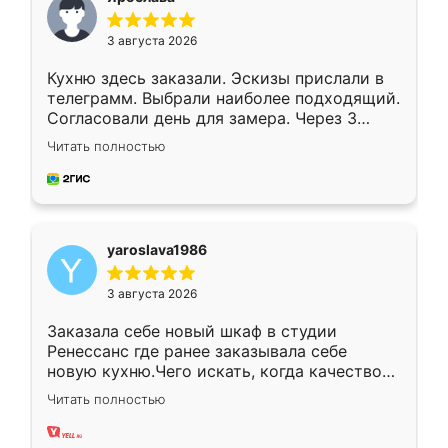
3 августа 2026
Кухню здесь заказали. Эскизы прислали в
телеграмм. Выбрали наиболее подходящий.
Согласовали день для замера. Через 3
недели кухня была уже готова. Остались
Читать полностью
довольны работой. Спасибо Ренессанс
мебель за качественную работу!
yaroslava1986
3 августа 2026
Заказала себе новый шкаф в студии
Ренессанс где ранее заказывала себе
новую кухню.Чего искать, когда качеством
вполне довольна. Служит кухня уже почти
Читать полностью
два года, нареканий нет.