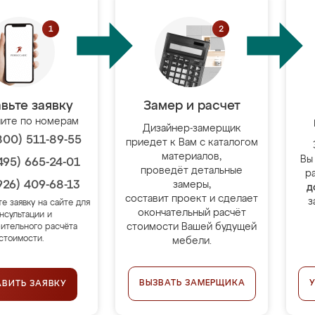
вьте заявку
Замер и расчет
ите по номерам
Дизайнер-замерщик
800) 511-89-55
приедет к Вам с каталогом
материалов,
Вы
495) 665-24-01
проведёт детальные
р
926) 409-68-13
замеры,
д
составит проект и сделает
з
те заявку на сайте для
окончательный расчёт
нсультации и
стоимости Вашей будущей
ительного расчёта
стоимости.
мебели.
ВЫЗВАТЬ ЗАМЕРЩИКА
АВИТЬ ЗАЯВКУ