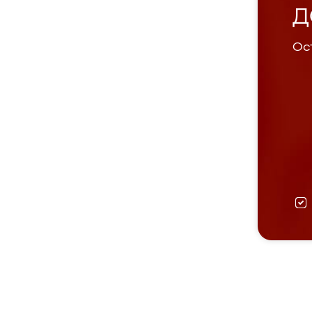
Д
Ост