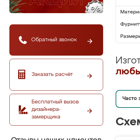
Матери
Фурнит
Размер
Обратный звонок
Изго
любы
Заказать расчёт
Часто 
Бесплатный вызов
дизайнера-
замерщика
Схе