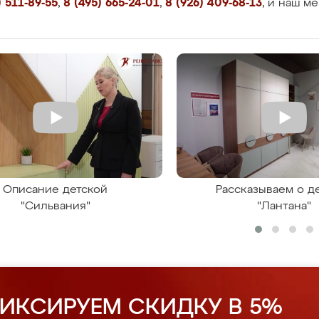
 511-89-55
,
8 (495) 665-24-01
,
8 (926) 409-68-13
, и наш м
Описание детской
Рассказываем о д
"Сильвания"
"Лантана"
ИКСИРУЕМ СКИДКУ В 5%