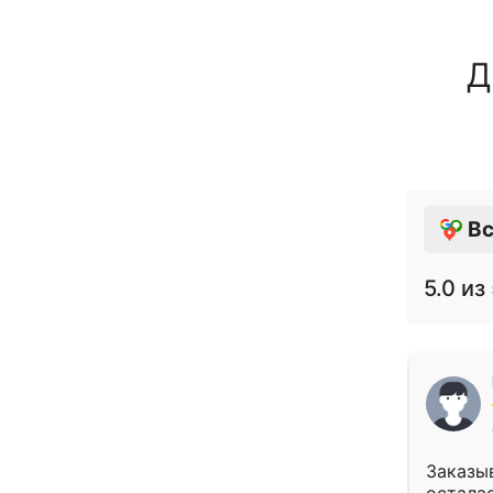
Д
Вс
5.0
из 
Заказыв