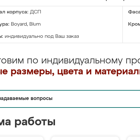
ал корпуса:
ДСП
Фаса
ура:
Boyard, Blum
Кром
ы:
индивидуально под Ваш заказ
товим по индивидуальному про
е размеры, цвета и материа
задаваемые вопросы
ма работы