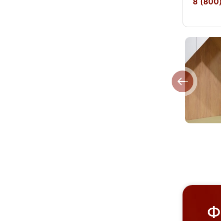
8 (800)
Ф