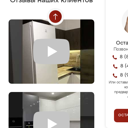
Отзывы наших клиентов
Оста
Позвон
8 (
8 (
8 (
Или оставь
ко
предвар
ОСТ