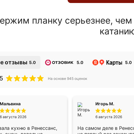
ержим планку серьезнее, чем
катани
е отзывы
5.0
5.0
5.0
5
На основе
945
оценок
Мальвина
Игорь М.
6 августа 2026
6 августа 2026
ала кухню в Ренессанс,
На самом деле в Ренес