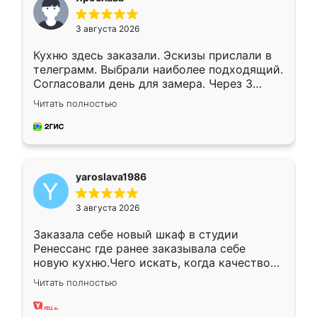
3 августа 2026
Кухню здесь заказали. Эскизы прислали в
телеграмм. Выбрали наиболее подходящий.
Согласовали день для замера. Через 3
недели кухня была уже готова. Остались
Читать полностью
довольны работой. Спасибо Ренессанс
мебель за качественную работу!
yaroslava1986
3 августа 2026
Заказала себе новый шкаф в студии
Ренессанс где ранее заказывала себе
новую кухню.Чего искать, когда качеством
вполне довольна. Служит кухня уже почти
Читать полностью
два года, нареканий нет.