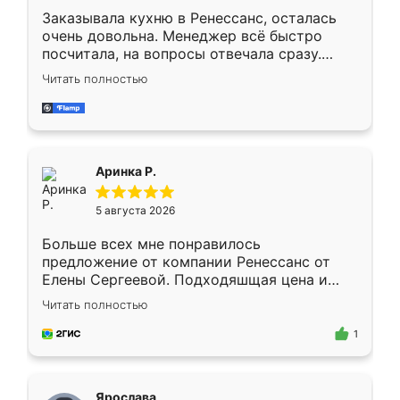
Заказывала кухню в Ренессанс, осталась
очень довольна. Менеджер всё быстро
посчитала, на вопросы отвечала сразу.
Замерщик приехал в субботу, подошёл к
Читать полностью
делу со всей ответственностью. Собрали
за день, ребята работали аккуратно, даже
пыли почти не было. Качество отличное,
ящики ходят плавно, ничего не скрипит.
Всё подошло как влитое.
Аринка Р.
5 августа 2026
Больше всех мне понравилось
предложение от компании Ренессанс от
Елены Сергеевой. Подходяшщая цена и
короткие сроки изготовления. Приехавший
Читать полностью
для замера сотрудник Владислав
предложил по моему эскизу самый
1
подходящий вариант шкафа. Немного его
видоизменил, получилось даже лучше, чем
я хотела.
Ярослава