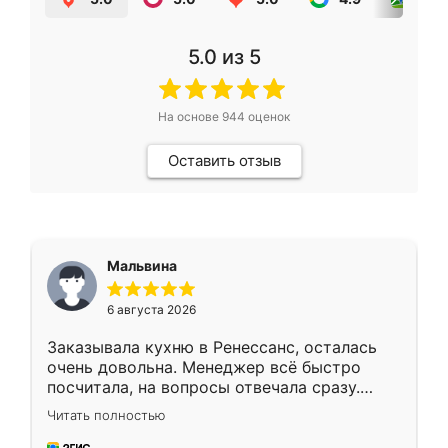
5.0
из 5
На основе
944
оценок
Оставить отзыв
Мальвина
6 августа 2026
Заказывала кухню в Ренессанс, осталась
очень довольна. Менеджер всё быстро
посчитала, на вопросы отвечала сразу.
Замерщик приехал в субботу, подошёл к
Читать полностью
делу со всей ответственностью. Собрали
за день, ребята работали аккуратно, даже