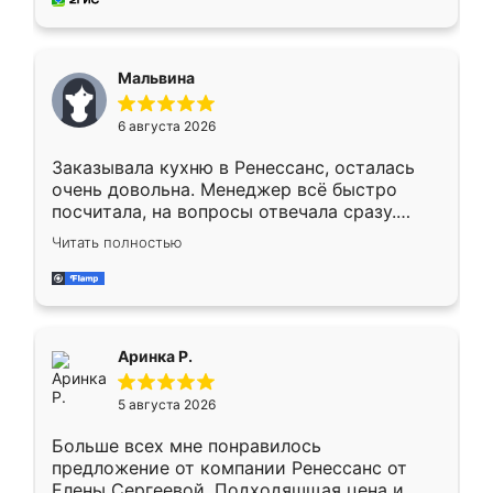
пыли почти не было. Качество отличное,
ящики ходят плавно, ничего не скрипит.
Всё подошло как влитое.
Мальвина
6 августа 2026
Заказывала кухню в Ренессанс, осталась
очень довольна. Менеджер всё быстро
посчитала, на вопросы отвечала сразу.
Замерщик приехал в субботу, подошёл к
Читать полностью
делу со всей ответственностью. Собрали
за день, ребята работали аккуратно, даже
пыли почти не было. Качество отличное,
ящики ходят плавно, ничего не скрипит.
Всё подошло как влитое.
Аринка Р.
5 августа 2026
Больше всех мне понравилось
предложение от компании Ренессанс от
Елены Сергеевой. Подходяшщая цена и