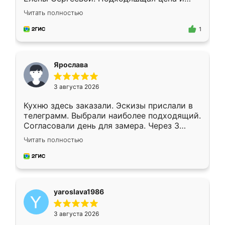
короткие сроки изготовления. Приехавший
Читать полностью
для замера сотрудник Владислав
предложил по моему эскизу самый
1
подходящий вариант шкафа. Немного его
видоизменил, получилось даже лучше, чем
я хотела.
Ярослава
3 августа 2026
Кухню здесь заказали. Эскизы прислали в
телеграмм. Выбрали наиболее подходящий.
Согласовали день для замера. Через 3
недели кухня была уже готова. Остались
Читать полностью
довольны работой. Спасибо Ренессанс
мебель за качественную работу!
yaroslava1986
3 августа 2026