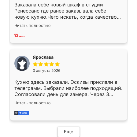
Заказала себе новый шкаф в студии
Ренессанс где ранее заказывала себе
новую кухню.Чего искать, когда качеством
вполне довольна. Служит кухня уже почти
Читать полностью
два года, нареканий нет.
Ярослава
3 августа 2026
Кухню здесь заказали. Эскизы прислали в
телеграмм. Выбрали наиболее подходящий.
Согласовали день для замера. Через 3
недели кухня была уже готова. Остались
Читать полностью
довольны работой. Спасибо Ренессанс
мебель за качественную работу!
Еще