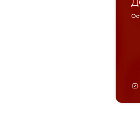
Д
Ост