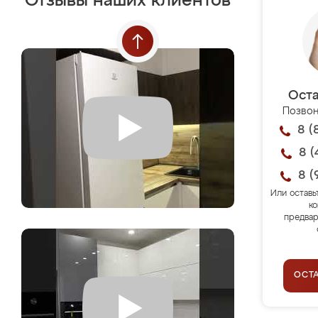
Отзывы наших клиентов
Оста
Позвон
8 (
8 (
8 (
Или оставь
ко
предвар
ОСТ