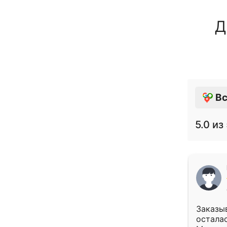
Д
Вс
5.0
из 
Заказыв
осталас