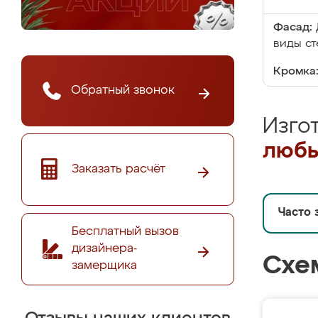
Фасад:
виды ст
Кромка
Обратный звонок
Изго
любы
Заказать расчёт
Часто 
Бесплатный вызов
дизайнера-
Схе
замерщика