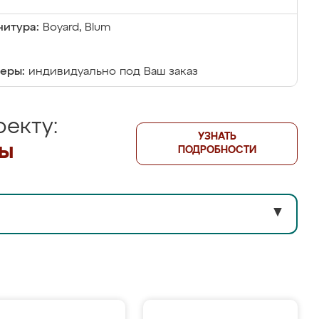
итура:
Boyard, Blum
еры:
индивидуально под Ваш заказ
екту:
УЗНАТЬ
лы
ПОДРОБНОСТИ
▼