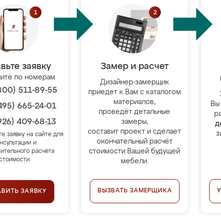
вьте заявку
Замер и расчет
ите по номерам
Дизайнер-замерщик
800) 511-89-55
приедет к Вам с каталогом
материалов,
Вы
495) 665-24-01
проведёт детальные
р
926) 409-68-13
замеры,
д
составит проект и сделает
з
те заявку на сайте для
окончательный расчёт
нсультации и
стоимости Вашей будущей
ительного расчёта
стоимости.
мебели.
ВЫЗВАТЬ ЗАМЕРЩИКА
АВИТЬ ЗАЯВКУ