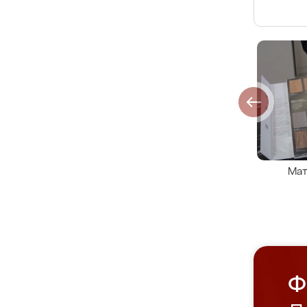
Мат
Ф