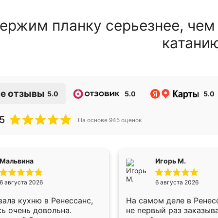
ержим планку серьезнее, чем
катани
е отзывы
5.0
5.0
5.0
5
На основе
945
оценок
Мальвина
Игорь М.
6 августа 2026
6 августа 2026
ала кухню в Ренессанс,
На самом деле в Ренес
ь очень довольна.
не первый раз заказыв