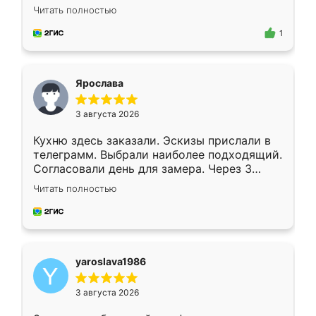
короткие сроки изготовления. Приехавший
Читать полностью
для замера сотрудник Владислав
предложил по моему эскизу самый
1
подходящий вариант шкафа. Немного его
видоизменил, получилось даже лучше, чем
я хотела.
Ярослава
3 августа 2026
Кухню здесь заказали. Эскизы прислали в
телеграмм. Выбрали наиболее подходящий.
Согласовали день для замера. Через 3
недели кухня была уже готова. Остались
Читать полностью
довольны работой. Спасибо Ренессанс
мебель за качественную работу!
yaroslava1986
3 августа 2026