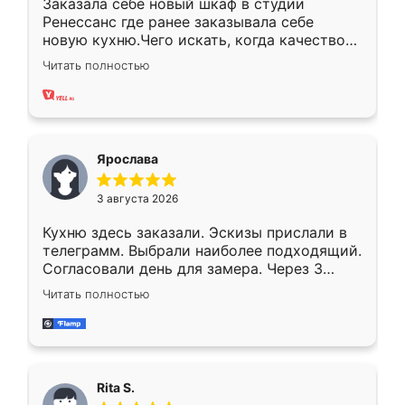
Заказала себе новый шкаф в студии
Ренессанс где ранее заказывала себе
новую кухню.Чего искать, когда качеством
вполне довольна. Служит кухня уже почти
Читать полностью
два года, нареканий нет.
Ярослава
3 августа 2026
Кухню здесь заказали. Эскизы прислали в
телеграмм. Выбрали наиболее подходящий.
Согласовали день для замера. Через 3
недели кухня была уже готова. Остались
Читать полностью
довольны работой. Спасибо Ренессанс
мебель за качественную работу!
Rita S.