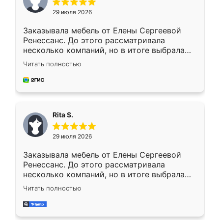
29 июля 2026
Заказывала мебель от Елены Сергеевой
Ренессанс. До этого рассматривала
несколько компаний, но в итоге выбрала
эту. Сначала обговорили условия, потом
Читать полностью
приехал замерщик, всё спокойно объяснил
и снял размеры. Изготовили в срок, с
доставкой тоже никаких проблем не
возникло. Сборку выполнили аккуратно,
мебель сразу встала на свое место без
Rita S.
каких-либо доработок. Качеством осталась
довольна, все выглядит так, как и ожидала.
29 июля 2026
Заказывала мебель от Елены Сергеевой
Ренессанс. До этого рассматривала
несколько компаний, но в итоге выбрала
эту. Сначала обговорили условия, потом
Читать полностью
приехал замерщик, всё спокойно объяснил
и снял размеры. Изготовили в срок, с
доставкой тоже никаких проблем не