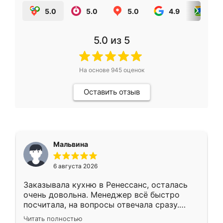
5.0
5.0
5.0
4.9
5.0
5.0
из 5
На основе
945
оценок
Оставить отзыв
Мальвина
6 августа 2026
Заказывала кухню в Ренессанс, осталась
очень довольна. Менеджер всё быстро
посчитала, на вопросы отвечала сразу.
Замерщик приехал в субботу, подошёл к
Читать полностью