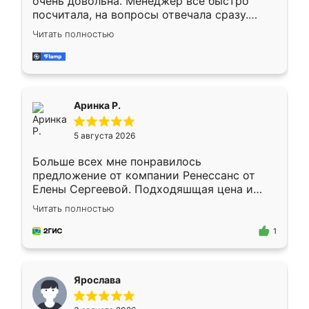
очень довольна. Менеджер всё быстро
посчитала, на вопросы отвечала сразу.
Замерщик приехал в субботу, подошёл к
Читать полностью
делу со всей ответственностью. Собрали
за день, ребята работали аккуратно, даже
пыли почти не было. Качество отличное,
ящики ходят плавно, ничего не скрипит.
Всё подошло как влитое.
Аринка Р.
5 августа 2026
Больше всех мне понравилось
предложение от компании Ренессанс от
Елены Сергеевой. Подходяшщая цена и
короткие сроки изготовления. Приехавший
Читать полностью
для замера сотрудник Владислав
предложил по моему эскизу самый
1
подходящий вариант шкафа. Немного его
видоизменил, получилось даже лучше, чем
я хотела.
Ярослава