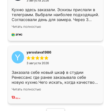
3 августа 2026
Кухню здесь заказали. Эскизы прислали в
телеграмм. Выбрали наиболее подходящий.
Согласовали день для замера. Через 3
недели кухня была уже готова. Остались
Читать полностью
довольны работой. Спасибо Ренессанс
мебель за качественную работу!
yaroslava1986
3 августа 2026
Заказала себе новый шкаф в студии
Ренессанс где ранее заказывала себе
новую кухню.Чего искать, когда качеством
вполне довольна. Служит кухня уже почти
Читать полностью
два года, нареканий нет.