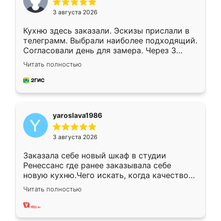
3 августа 2026
Кухню здесь заказали. Эскизы прислали в
телеграмм. Выбрали наиболее подходящий.
Согласовали день для замера. Через 3
недели кухня была уже готова. Остались
Читать полностью
довольны работой. Спасибо Ренессанс
мебель за качественную работу!
yaroslava1986
3 августа 2026
Заказала себе новый шкаф в студии
Ренессанс где ранее заказывала себе
новую кухню.Чего искать, когда качеством
вполне довольна. Служит кухня уже почти
Читать полностью
два года, нареканий нет.