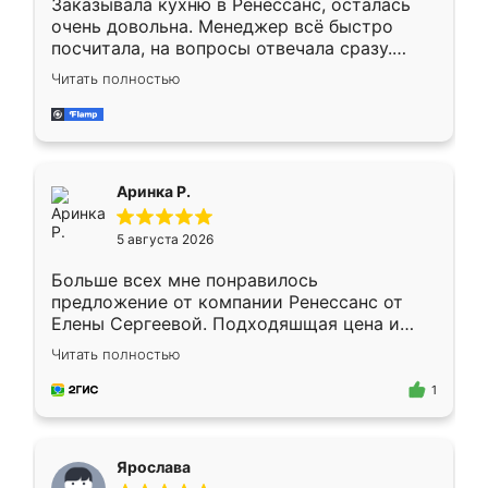
Заказывала кухню в Ренессанс, осталась
очень довольна. Менеджер всё быстро
посчитала, на вопросы отвечала сразу.
Замерщик приехал в субботу, подошёл к
Читать полностью
делу со всей ответственностью. Собрали
за день, ребята работали аккуратно, даже
пыли почти не было. Качество отличное,
ящики ходят плавно, ничего не скрипит.
Всё подошло как влитое.
Аринка Р.
5 августа 2026
Больше всех мне понравилось
предложение от компании Ренессанс от
Елены Сергеевой. Подходяшщая цена и
короткие сроки изготовления. Приехавший
Читать полностью
для замера сотрудник Владислав
предложил по моему эскизу самый
1
подходящий вариант шкафа. Немного его
видоизменил, получилось даже лучше, чем
я хотела.
Ярослава