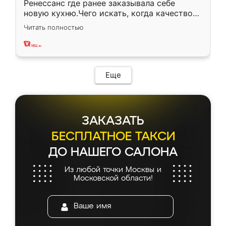
Ренессанс где ранее заказывала себе
новую кухню.Чего искать, когда качеством
вполне довольна. Служит кухня уже почти
Читать полностью
два года, нареканий нет.
Еще
ЗАКАЗАТЬ
БЕСПЛАТНОЕ ТАКСИ
ДО НАШЕГО САЛОНА
Из любой точки Москвы и
Московской области!