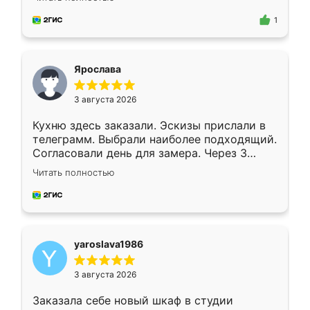
для замера сотрудник Владислав
предложил по моему эскизу самый
1
подходящий вариант шкафа. Немного его
видоизменил, получилось даже лучше, чем
я хотела.
Ярослава
3 августа 2026
Кухню здесь заказали. Эскизы прислали в
телеграмм. Выбрали наиболее подходящий.
Согласовали день для замера. Через 3
недели кухня была уже готова. Остались
Читать полностью
довольны работой. Спасибо Ренессанс
мебель за качественную работу!
yaroslava1986
3 августа 2026
Заказала себе новый шкаф в студии