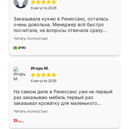
6 августа 2026
Заказывала кухню в Ренессанс, осталась
очень довольна. Менеджер всё быстро
посчитала, на вопросы отвечала сразу.
Замерщик приехал в субботу, подошёл к
Читать полностью
делу со всей ответственностью. Собрали
за день, ребята работали аккуратно, даже
пыли почти не было. Качество отличное,
ящики ходят плавно, ничего не скрипит.
Всё подошло как влитое.
Игорь М.
6 августа 2026
На самом деле в Ренессанс уже не первый
раз заказываю мебель первый раз
заказывал кроватку для маленького
ребёнка при его рождении ,во второй раз
Читать полностью
заказал шкаф-купе. По качеству очень
хорошее сборка достаточно быстрая,
также адекватные цены. До этого