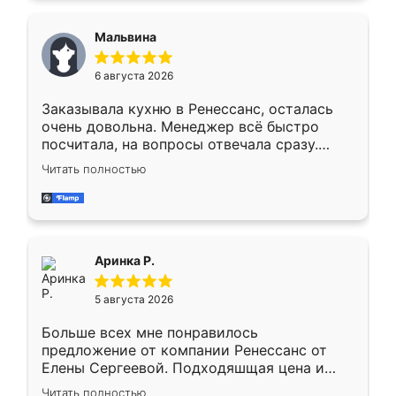
сравнивал с разными конкурентами в этом
сегменте ,выбор у конкурентов куда
Мальвина
меньше, здесь же он более разнообразный.
Мне нравится ,если что-то потребуется из
6 августа 2026
мебели буду заказывать только здесь.
Заказывала кухню в Ренессанс, осталась
очень довольна. Менеджер всё быстро
посчитала, на вопросы отвечала сразу.
Замерщик приехал в субботу, подошёл к
Читать полностью
делу со всей ответственностью. Собрали
за день, ребята работали аккуратно, даже
пыли почти не было. Качество отличное,
ящики ходят плавно, ничего не скрипит.
Всё подошло как влитое.
Аринка Р.
5 августа 2026
Больше всех мне понравилось
предложение от компании Ренессанс от
Елены Сергеевой. Подходяшщая цена и
короткие сроки изготовления. Приехавший
Читать полностью