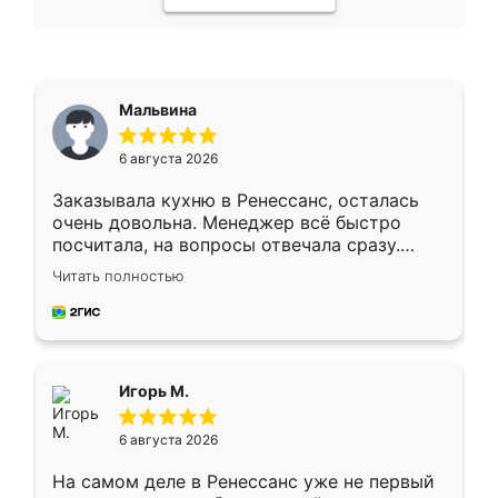
Мальвина
6 августа 2026
Заказывала кухню в Ренессанс, осталась
очень довольна. Менеджер всё быстро
посчитала, на вопросы отвечала сразу.
Замерщик приехал в субботу, подошёл к
Читать полностью
делу со всей ответственностью. Собрали
за день, ребята работали аккуратно, даже
пыли почти не было. Качество отличное,
ящики ходят плавно, ничего не скрипит.
Всё подошло как влитое.
Игорь М.
6 августа 2026
На самом деле в Ренессанс уже не первый