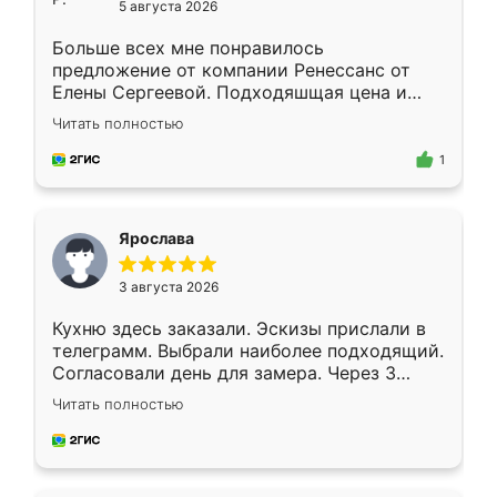
5 августа 2026
Больше всех мне понравилось
предложение от компании Ренессанс от
Елены Сергеевой. Подходяшщая цена и
короткие сроки изготовления. Приехавший
Читать полностью
для замера сотрудник Владислав
предложил по моему эскизу самый
1
подходящий вариант шкафа. Немного его
видоизменил, получилось даже лучше, чем
я хотела.
Ярослава
3 августа 2026
Кухню здесь заказали. Эскизы прислали в
телеграмм. Выбрали наиболее подходящий.
Согласовали день для замера. Через 3
недели кухня была уже готова. Остались
Читать полностью
довольны работой. Спасибо Ренессанс
мебель за качественную работу!