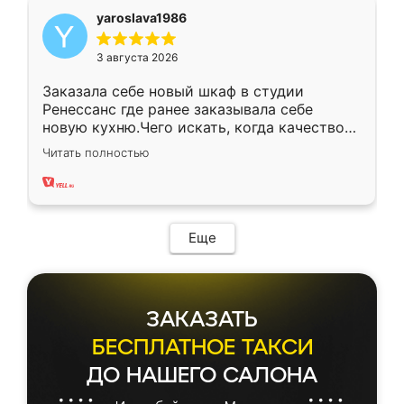
yaroslava1986
3 августа 2026
Заказала себе новый шкаф в студии
Ренессанс где ранее заказывала себе
новую кухню.Чего искать, когда качеством
вполне довольна. Служит кухня уже почти
Читать полностью
два года, нареканий нет.
Еще
ЗАКАЗАТЬ
БЕСПЛАТНОЕ ТАКСИ
ДО НАШЕГО САЛОНА