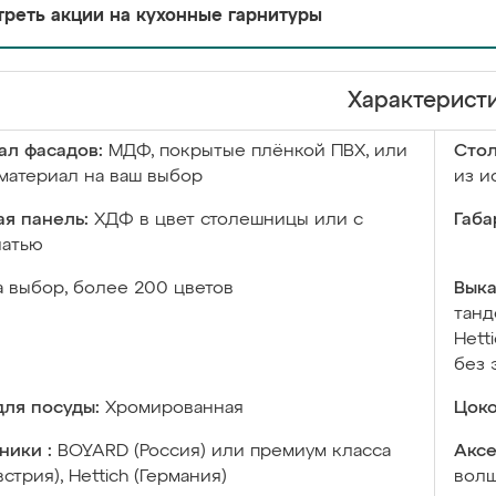
реть акции на кухонные гарнитуры
Характерист
ал фасадов:
МДФ, покрытые плёнкой ПВХ, или
Сто
материал на ваш выбор
из и
я панель:
ХДФ в цвет столешницы или с
Габа
чатью
а выбор, более 200 цветов
Выка
танд
Hett
без 
ля посуды:
Хромированная
Цоко
ники :
BOYARD (Россия) или премиум класса
Аксе
встрия), Hettich (Германия)
волш