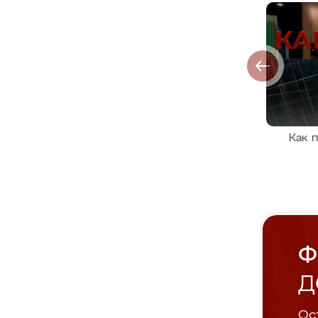
Как 
Ф
Д
Ост