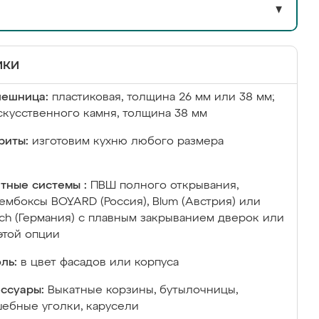
▼
ики
лешница:
пластиковая, толщина 26 мм или 38 мм;
скусственного камня, толщина 38 мм
риты:
изготовим кухню любого размера
тные системы :
ПВШ полного открывания,
ембоксы BOYARD (Россия), Blum (Австрия) или
ich (Германия) с плавным закрыванием дверок или
этой опции
ль:
в цвет фасадов или корпуса
ссуары:
Выкатные корзины, бутылочницы,
ебные уголки, карусели