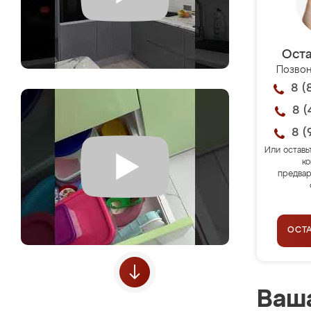
Оста
Позвон
8 (
8 (
8 (
Или оставь
ко
предвар
ОСТ
Ваша