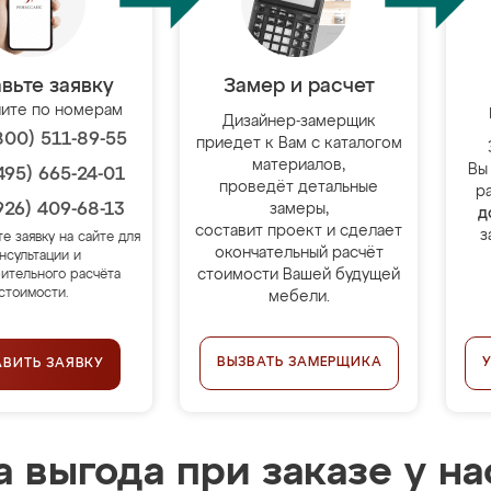
вьте заявку
Замер и расчет
ите по номерам
Дизайнер-замерщик
800) 511-89-55
приедет к Вам с каталогом
материалов,
Вы
495) 665-24-01
проведёт детальные
р
926) 409-68-13
замеры,
д
составит проект и сделает
з
те заявку на сайте для
окончательный расчёт
нсультации и
стоимости Вашей будущей
ительного расчёта
стоимости.
мебели.
ВЫЗВАТЬ ЗАМЕРЩИКА
АВИТЬ ЗАЯВКУ
 выгода при заказе у на