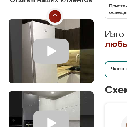
Отзывы наших клиентов
Пристен
освеще
Изго
любы
Часто 
Схе