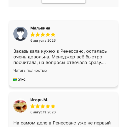
Мальвина
6 августа 2026
Заказывала кухню в Ренессанс, осталась
очень довольна. Менеджер всё быстро
посчитала, на вопросы отвечала сразу.
Замерщик приехал в субботу, подошёл к
Читать полностью
делу со всей ответственностью. Собрали
за день, ребята работали аккуратно, даже
пыли почти не было. Качество отличное,
ящики ходят плавно, ничего не скрипит.
Всё подошло как влитое.
Игорь М.
6 августа 2026
На самом деле в Ренессанс уже не первый