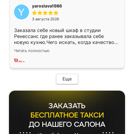
yaroslava1986
3 августа 2026
Заказала себе новый шкаф в студии
Ренессанс где ранее заказывала себе
новую кухню.Чего искать, когда качеством
вполне довольна. Служит кухня уже почти
Читать полностью
два года, нареканий нет.
Еще
ЗАКАЗАТЬ
БЕСПЛАТНОЕ ТАКСИ
ДО НАШЕГО САЛОНА