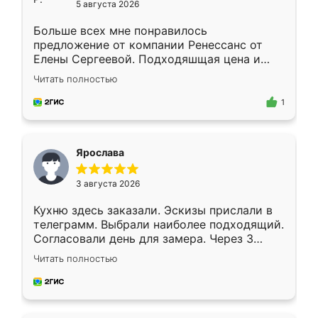
5 августа 2026
Больше всех мне понравилось
предложение от компании Ренессанс от
Елены Сергеевой. Подходяшщая цена и
короткие сроки изготовления. Приехавший
Читать полностью
для замера сотрудник Владислав
предложил по моему эскизу самый
1
подходящий вариант шкафа. Немного его
видоизменил, получилось даже лучше, чем
я хотела.
Ярослава
3 августа 2026
Кухню здесь заказали. Эскизы прислали в
телеграмм. Выбрали наиболее подходящий.
Согласовали день для замера. Через 3
недели кухня была уже готова. Остались
Читать полностью
довольны работой. Спасибо Ренессанс
мебель за качественную работу!