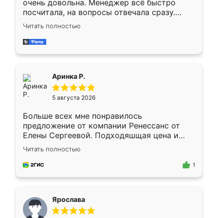
очень довольна. Менеджер всё быстро
посчитала, на вопросы отвечала сразу.
Замерщик приехал в субботу, подошёл к
Читать полностью
делу со всей ответственностью. Собрали
за день, ребята работали аккуратно, даже
пыли почти не было. Качество отличное,
ящики ходят плавно, ничего не скрипит.
Всё подошло как влитое.
Аринка Р.
5 августа 2026
Больше всех мне понравилось
предложение от компании Ренессанс от
Елены Сергеевой. Подходяшщая цена и
короткие сроки изготовления. Приехавший
Читать полностью
для замера сотрудник Владислав
предложил по моему эскизу самый
1
подходящий вариант шкафа. Немного его
видоизменил, получилось даже лучше, чем
я хотела.
Ярослава