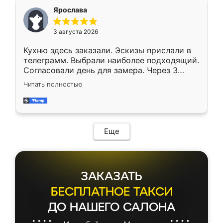
Ярослава
3 августа 2026
Кухню здесь заказали. Эскизы прислали в
телеграмм. Выбрали наиболее подходящий.
Согласовали день для замера. Через 3
недели кухня была уже готова. Остались
Читать полностью
довольны работой. Спасибо Ренессанс
мебель за качественную работу!
Еще
ЗАКАЗАТЬ
БЕСПЛАТНОЕ ТАКСИ
ДО НАШЕГО САЛОНА