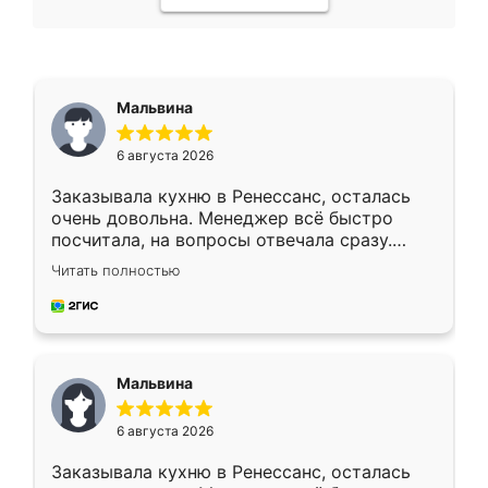
Мальвина
6 августа 2026
Заказывала кухню в Ренессанс, осталась
очень довольна. Менеджер всё быстро
посчитала, на вопросы отвечала сразу.
Замерщик приехал в субботу, подошёл к
Читать полностью
делу со всей ответственностью. Собрали
за день, ребята работали аккуратно, даже
пыли почти не было. Качество отличное,
ящики ходят плавно, ничего не скрипит.
Всё подошло как влитое.
Мальвина
6 августа 2026
Заказывала кухню в Ренессанс, осталась