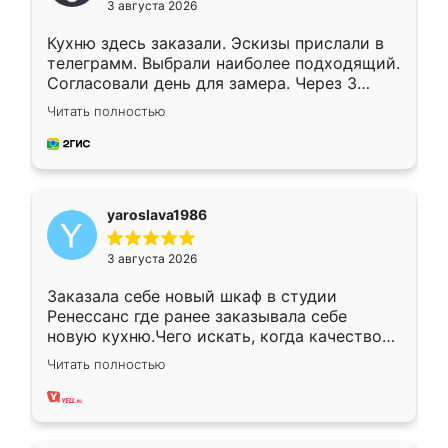
3 августа 2026
Кухню здесь заказали. Эскизы прислали в
телеграмм. Выбрали наиболее подходящий.
Согласовали день для замера. Через 3
недели кухня была уже готова. Остались
Читать полностью
довольны работой. Спасибо Ренессанс
мебель за качественную работу!
yaroslava1986
3 августа 2026
Заказала себе новый шкаф в студии
Ренессанс где ранее заказывала себе
новую кухню.Чего искать, когда качеством
вполне довольна. Служит кухня уже почти
Читать полностью
два года, нареканий нет.