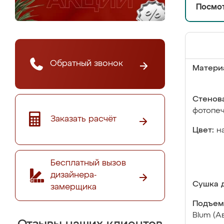
Посмот
Обратный звонок
Матери
Стенова
фотопе
Заказать расчёт
Цвет:
н
Бесплатный вызов
дизайнера-
Сушка д
замерщика
Подъем
Blum (А