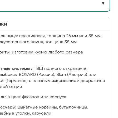
▼
ики
лешница:
пластиковая, толщина 26 мм или 38 мм;
скусственного камня, толщина 38 мм
риты:
изготовим кухню любого размера
тные системы :
ПВШ полного открывания,
ембоксы BOYARD (Россия), Blum (Австрия) или
ich (Германия) с плавным закрыванием дверок или
этой опции
ль:
в цвет фасадов или корпуса
ссуары:
Выкатные корзины, бутылочницы,
ебные уголки, карусели