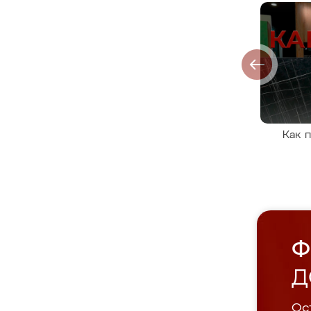
Как 
Ф
Д
Ост