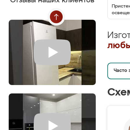
Отзывы наших клиентов
Пристен
освеще
Изго
любы
Часто 
Схе