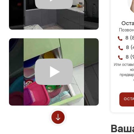
Оста
Позвон
8 (
8 (
8 (
Или оставь
ко
предвар
ОСТ
Ваша