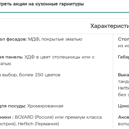
реть акции на кухонные гарнитуры
Характерист
ал фасадов:
МДФ, покрытые эмалью
Сто
из и
я панель:
ХДФ в цвет столешницы или с
Габа
чатью
а выбор, более 250 цветов
Выка
танд
Hett
без 
ля посуды:
Хромированная
Цоко
ники :
BOYARD (Россия) или премиум класса
Аксе
встрия), Hettich (Германия)
волш