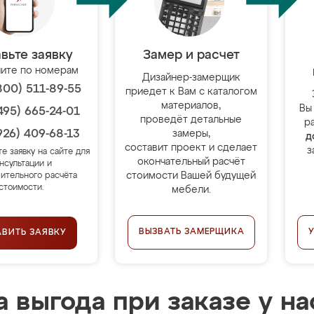
вьте заявку
Замер и расчет
ите по номерам
Дизайнер-замерщик
800) 511-89-55
приедет к Вам с каталогом
материалов,
Вы
495) 665-24-01
проведёт детальные
р
926) 409-68-13
замеры,
д
составит проект и сделает
з
те заявку на сайте для
окончательный расчёт
нсультации и
стоимости Вашей будущей
ительного расчёта
стоимости.
мебели.
ВЫЗВАТЬ ЗАМЕРЩИКА
АВИТЬ ЗАЯВКУ
 выгода при заказе у на