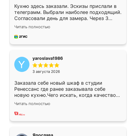
Кухню здесь заказали. Эскизы прислали в
телеграмм. Выбрали наиболее подходящий.
Согласовали день для замера. Через 3
недели кухня была уже готова. Остались
Читать полностью
довольны работой. Спасибо Ренессанс
мебель за качественную работу!
yaroslava1986
3 августа 2026
Заказала себе новый шкаф в студии
Ренессанс где ранее заказывала себе
новую кухню.Чего искать, когда качеством
вполне довольна. Служит кухня уже почти
Читать полностью
два года, нареканий нет.
Ярослава