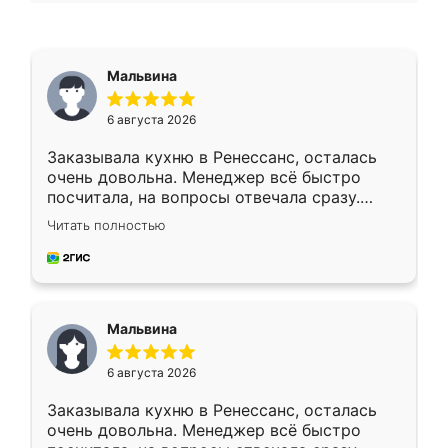
Мальвина
6 августа 2026
Заказывала кухню в Ренессанс, осталась
очень довольна. Менеджер всё быстро
посчитала, на вопросы отвечала сразу.
Замерщик приехал в субботу, подошёл к
Читать полностью
делу со всей ответственностью. Собрали
за день, ребята работали аккуратно, даже
пыли почти не было. Качество отличное,
ящики ходят плавно, ничего не скрипит.
Всё подошло как влитое.
Мальвина
6 августа 2026
Заказывала кухню в Ренессанс, осталась
очень довольна. Менеджер всё быстро