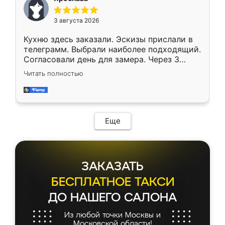
3 августа 2026
Кухню здесь заказали. Эскизы прислали в
телеграмм. Выбрали наиболее подходящий.
Согласовали день для замера. Через 3
недели кухня была уже готова. Остались
Читать полностью
довольны работой. Спасибо Ренессанс
мебель за качественную работу!
Еще
ЗАКАЗАТЬ
БЕСПЛАТНОЕ ТАКСИ
ДО НАШЕГО САЛОНА
Из любой точки Москвы и
Московской области!