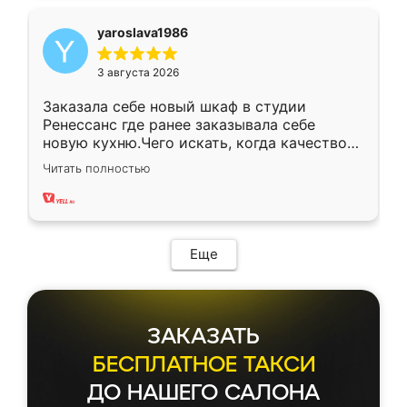
yaroslava1986
3 августа 2026
Заказала себе новый шкаф в студии
Ренессанс где ранее заказывала себе
новую кухню.Чего искать, когда качеством
вполне довольна. Служит кухня уже почти
Читать полностью
два года, нареканий нет.
Еще
ЗАКАЗАТЬ
БЕСПЛАТНОЕ ТАКСИ
ДО НАШЕГО САЛОНА