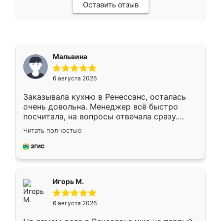
Оставить отзыв
Мальвина
6 августа 2026
Заказывала кухню в Ренессанс, осталась
очень довольна. Менеджер всё быстро
посчитала, на вопросы отвечала сразу.
Замерщик приехал в субботу, подошёл к
Читать полностью
делу со всей ответственностью. Собрали
за день, ребята работали аккуратно, даже
пыли почти не было. Качество отличное,
ящики ходят плавно, ничего не скрипит.
Всё подошло как влитое.
Игорь М.
6 августа 2026