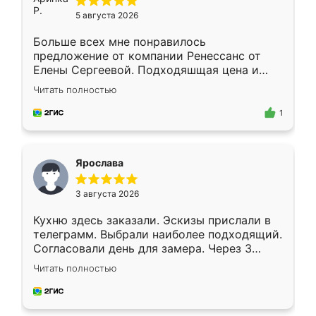
5 августа 2026
Больше всех мне понравилось
предложение от компании Ренессанс от
Елены Сергеевой. Подходяшщая цена и
короткие сроки изготовления. Приехавший
Читать полностью
для замера сотрудник Владислав
предложил по моему эскизу самый
1
подходящий вариант шкафа. Немного его
видоизменил, получилось даже лучше, чем
я хотела.
Ярослава
3 августа 2026
Кухню здесь заказали. Эскизы прислали в
телеграмм. Выбрали наиболее подходящий.
Согласовали день для замера. Через 3
недели кухня была уже готова. Остались
Читать полностью
довольны работой. Спасибо Ренессанс
мебель за качественную работу!