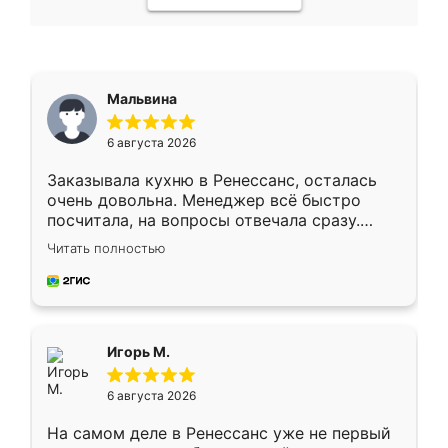
Мальвина
6 августа 2026
Заказывала кухню в Ренессанс, осталась
очень довольна. Менеджер всё быстро
посчитала, на вопросы отвечала сразу.
Замерщик приехал в субботу, подошёл к
Читать полностью
делу со всей ответственностью. Собрали
за день, ребята работали аккуратно, даже
пыли почти не было. Качество отличное,
ящики ходят плавно, ничего не скрипит.
Всё подошло как влитое.
Игорь М.
6 августа 2026
На самом деле в Ренессанс уже не первый