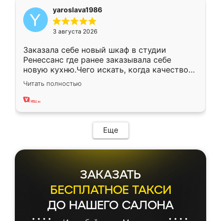
yaroslava1986
3 августа 2026
Заказала себе новый шкаф в студии
Ренессанс где ранее заказывала себе
новую кухню.Чего искать, когда качеством
вполне довольна. Служит кухня уже почти
Читать полностью
два года, нареканий нет.
Еще
ЗАКАЗАТЬ
БЕСПЛАТНОЕ ТАКСИ
ДО НАШЕГО САЛОНА