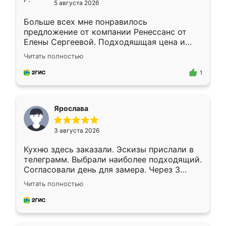
5 августа 2026
Больше всех мне понравилось
предложение от компании Ренессанс от
Елены Сергеевой. Подходяшщая цена и
короткие сроки изготовления. Приехавший
Читать полностью
для замера сотрудник Владислав
предложил по моему эскизу самый
1
подходящий вариант шкафа. Немного его
видоизменил, получилось даже лучше, чем
я хотела.
Ярослава
3 августа 2026
Кухню здесь заказали. Эскизы прислали в
телеграмм. Выбрали наиболее подходящий.
Согласовали день для замера. Через 3
недели кухня была уже готова. Остались
Читать полностью
довольны работой. Спасибо Ренессанс
мебель за качественную работу!