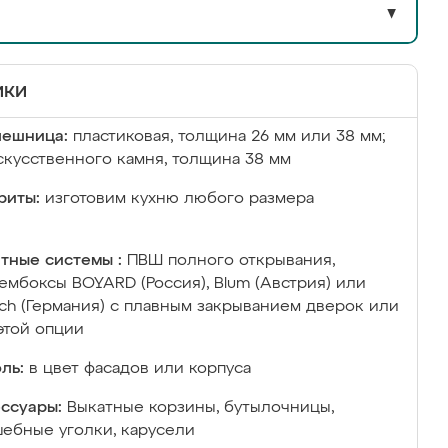
▼
ики
лешница:
пластиковая, толщина 26 мм или 38 мм;
скусственного камня, толщина 38 мм
риты:
изготовим кухню любого размера
тные системы :
ПВШ полного открывания,
ембоксы BOYARD (Россия), Blum (Австрия) или
ich (Германия) с плавным закрыванием дверок или
этой опции
ль:
в цвет фасадов или корпуса
ссуары:
Выкатные корзины, бутылочницы,
ебные уголки, карусели