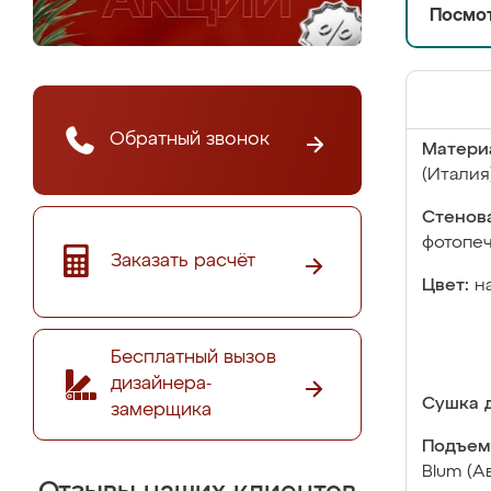
Посмот
Обратный звонок
Матери
(Италия
Стенова
фотопе
Заказать расчёт
Цвет:
н
Бесплатный вызов
дизайнера-
Сушка д
замерщика
Подъем
Blum (А