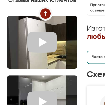
Отзывы наших клиентов
Пристен
освеще
Изго
любы
Часто 
Схе