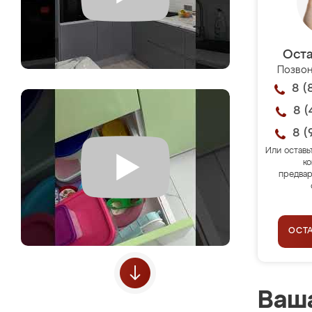
Оста
Позвон
8 (
8 (
8 (
Или оставь
ко
предвар
ОСТ
Ваша