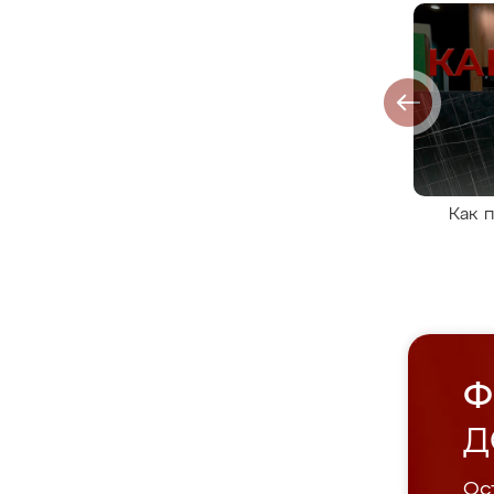
Как 
Ф
Д
Ост