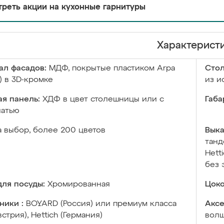
реть акции на кухонные гарнитуры
Характерист
ал фасадов:
МДФ, покрытые пластиком Arpa
Сто
) в 3D-кромке
из и
я панель:
ХДФ в цвет столешницы или с
Габа
чатью
а выбор, более 200 цветов
Выка
танд
Hett
без 
ля посуды:
Хромированная
Цоко
ники :
BOYARD (Россия) или премиум класса
Аксе
встрия), Hettich (Германия)
волш