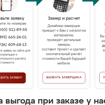
вьте заявку
Замер и расчет
ите по номерам
Дизайнер-замерщик
800) 511-89-55
приедет к Вам с каталогом
материалов,
Вы
495) 665-24-01
проведёт детальные
р
926) 409-68-13
замеры,
д
составит проект и сделает
з
те заявку на сайте для
окончательный расчёт
нсультации и
стоимости Вашей будущей
ительного расчёта
стоимости.
мебели.
ВЫЗВАТЬ ЗАМЕРЩИКА
АВИТЬ ЗАЯВКУ
 выгода при заказе у на