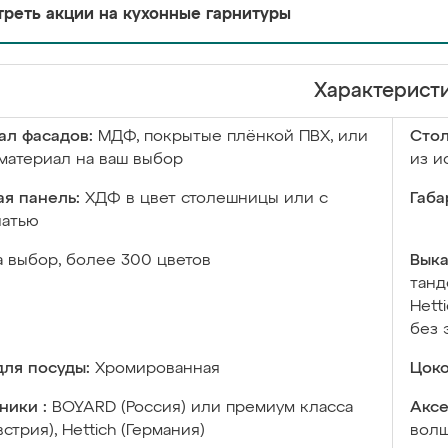
реть акции на кухонные гарнитуры
Характерист
ал фасадов:
МДФ, покрытые плёнкой ПВХ, или
Сто
материал на ваш выбор
из и
я панель:
ХДФ в цвет столешницы или с
Габа
чатью
а выбор, более 300 цветов
Выка
танд
Hett
без 
ля посуды:
Хромированная
Цоко
ники :
BOYARD (Россия) или премиум класса
Аксе
встрия), Hettich (Германия)
волш