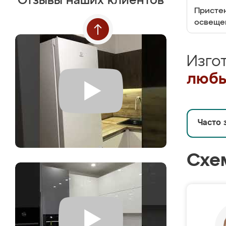
Отзывы наших клиентов
Пристен
освеще
Изго
любы
Часто 
Схе