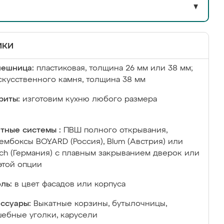
▼
ики
лешница:
пластиковая, толщина 26 мм или 38 мм;
скусственного камня, толщина 38 мм
риты:
изготовим кухню любого размера
тные системы :
ПВШ полного открывания,
ембоксы BOYARD (Россия), Blum (Австрия) или
ich (Германия) с плавным закрыванием дверок или
этой опции
ль:
в цвет фасадов или корпуса
ссуары:
Выкатные корзины, бутылочницы,
ебные уголки, карусели