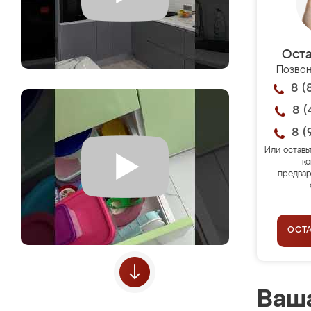
Оста
Позвон
8 (
8 (
8 (
Или оставь
ко
предвар
ОСТ
Ваша