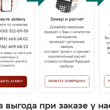
вьте заявку
Замер и расчет
ите по номерам
Дизайнер-замерщик
800) 511-89-55
приедет к Вам с каталогом
материалов,
Вы
495) 665-24-01
проведёт детальные
р
926) 409-68-13
замеры,
д
составит проект и сделает
з
те заявку на сайте для
окончательный расчёт
нсультации и
стоимости Вашей будущей
ительного расчёта
стоимости.
мебели.
ВЫЗВАТЬ ЗАМЕРЩИКА
АВИТЬ ЗАЯВКУ
 выгода при заказе у на