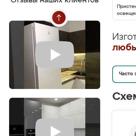
Отзывы наших клиентов
Пристен
освеще
Изго
любы
Часто 
Схе