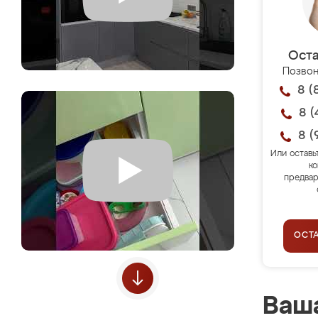
Оста
Позвон
8 (
8 (
8 (
Или оставь
ко
предвар
ОСТ
Ваша