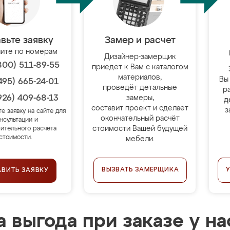
вьте заявку
Замер и расчет
ите по номерам
Дизайнер-замерщик
800) 511-89-55
приедет к Вам с каталогом
материалов,
Вы
495) 665-24-01
проведёт детальные
р
926) 409-68-13
замеры,
д
составит проект и сделает
з
те заявку на сайте для
окончательный расчёт
нсультации и
стоимости Вашей будущей
ительного расчёта
стоимости.
мебели.
ВЫЗВАТЬ ЗАМЕРЩИКА
АВИТЬ ЗАЯВКУ
 выгода при заказе у на