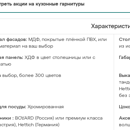
реть акции на кухонные гарнитуры
Характерист
ал фасадов:
МДФ, покрытые плёнкой ПВХ, или
Сто
материал на ваш выбор
из и
я панель:
ХДФ в цвет столешницы или с
Габа
чатью
а выбор, более 300 цветов
Выка
танд
Hett
без 
ля посуды:
Хромированная
Цоко
ники :
BOYARD (Россия) или премиум класса
Аксе
встрия), Hettich (Германия)
волш