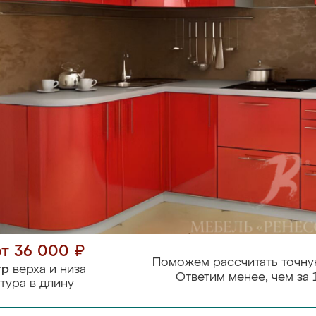
от 36 000 ₽
Поможем рассчитать точну
тр
верха и низа
Ответим менее, чем за 
тура в длину