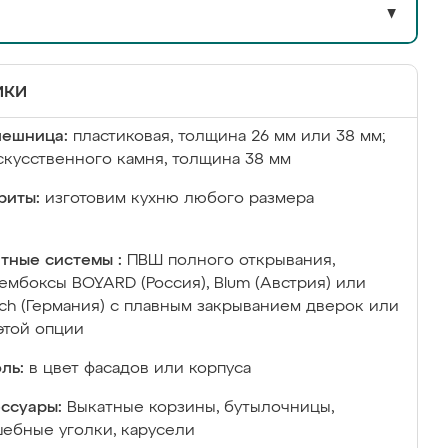
▼
ики
лешница:
пластиковая, толщина 26 мм или 38 мм;
скусственного камня, толщина 38 мм
риты:
изготовим кухню любого размера
тные системы :
ПВШ полного открывания,
ембоксы BOYARD (Россия), Blum (Австрия) или
ich (Германия) с плавным закрыванием дверок или
этой опции
ль:
в цвет фасадов или корпуса
ссуары:
Выкатные корзины, бутылочницы,
ебные уголки, карусели