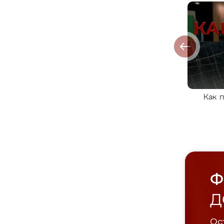
Как 
Ф
Д
Ост