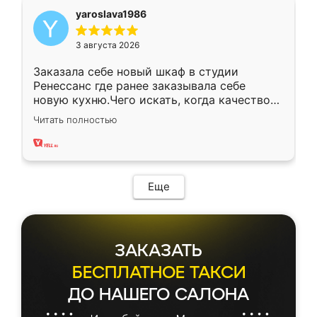
yaroslava1986
3 августа 2026
Заказала себе новый шкаф в студии
Ренессанс где ранее заказывала себе
новую кухню.Чего искать, когда качеством
вполне довольна. Служит кухня уже почти
Читать полностью
два года, нареканий нет.
Еще
ЗАКАЗАТЬ
БЕСПЛАТНОЕ ТАКСИ
ДО НАШЕГО САЛОНА