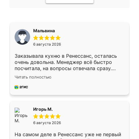
Мальвина
6 августа 2026
Заказывала кухню в Ренессанс, осталась
очень довольна. Менеджер всё быстро
посчитала, на вопросы отвечала сразу.
Замерщик приехал в субботу, подошёл к
Читать полностью
делу со всей ответственностью. Собрали
за день, ребята работали аккуратно, даже
пыли почти не было. Качество отличное,
ящики ходят плавно, ничего не скрипит.
Всё подошло как влитое.
Игорь М.
6 августа 2026
На самом деле в Ренессанс уже не первый