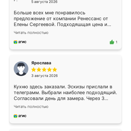
5 августа 2026
Больше всех мне понравилось
предложение от компании Ренессанс от
Елены Сергеевой. Подходяшщая цена и
короткие сроки изготовления. Приехавший
Читать полностью
для замера сотрудник Владислав
предложил по моему эскизу самый
1
подходящий вариант шкафа. Немного его
видоизменил, получилось даже лучше, чем
я хотела.
Ярослава
3 августа 2026
Кухню здесь заказали. Эскизы прислали в
телеграмм. Выбрали наиболее подходящий.
Согласовали день для замера. Через 3
недели кухня была уже готова. Остались
Читать полностью
довольны работой. Спасибо Ренессанс
мебель за качественную работу!