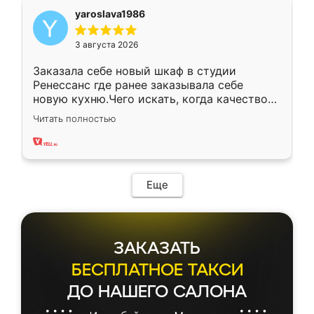
yaroslava1986
3 августа 2026
Заказала себе новый шкаф в студии
Ренессанс где ранее заказывала себе
новую кухню.Чего искать, когда качеством
вполне довольна. Служит кухня уже почти
Читать полностью
два года, нареканий нет.
Еще
ЗАКАЗАТЬ
БЕСПЛАТНОЕ ТАКСИ
ДО НАШЕГО САЛОНА