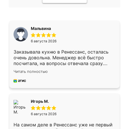
Мальвина
6 августа 2026
Заказывала кухню в Ренессанс, осталась
очень довольна. Менеджер всё быстро
посчитала, на вопросы отвечала сразу.
Замерщик приехал в субботу, подошёл к
Читать полностью
делу со всей ответственностью. Собрали
за день, ребята работали аккуратно, даже
пыли почти не было. Качество отличное,
ящики ходят плавно, ничего не скрипит.
Всё подошло как влитое.
Игорь М.
6 августа 2026
На самом деле в Ренессанс уже не первый