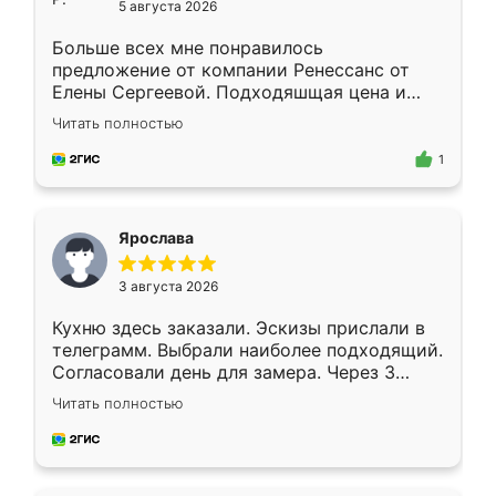
5 августа 2026
Больше всех мне понравилось
предложение от компании Ренессанс от
Елены Сергеевой. Подходяшщая цена и
короткие сроки изготовления. Приехавший
Читать полностью
для замера сотрудник Владислав
предложил по моему эскизу самый
1
подходящий вариант шкафа. Немного его
видоизменил, получилось даже лучше, чем
я хотела.
Ярослава
3 августа 2026
Кухню здесь заказали. Эскизы прислали в
телеграмм. Выбрали наиболее подходящий.
Согласовали день для замера. Через 3
недели кухня была уже готова. Остались
Читать полностью
довольны работой. Спасибо Ренессанс
мебель за качественную работу!