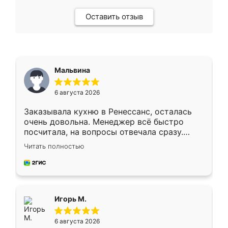
Оставить отзыв
Мальвина
6 августа 2026
Заказывала кухню в Ренессанс, осталась
очень довольна. Менеджер всё быстро
посчитала, на вопросы отвечала сразу.
Замерщик приехал в субботу, подошёл к
Читать полностью
делу со всей ответственностью. Собрали
за день, ребята работали аккуратно, даже
пыли почти не было. Качество отличное,
ящики ходят плавно, ничего не скрипит.
Всё подошло как влитое.
Игорь М.
6 августа 2026