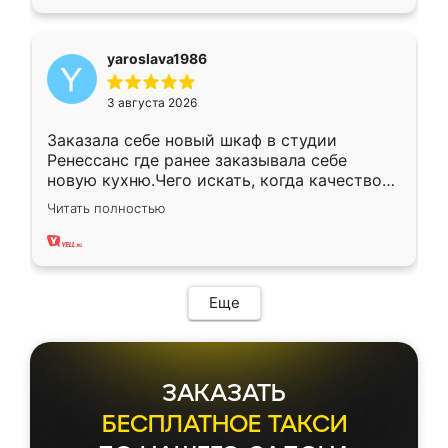
yaroslava1986
3 августа 2026
Заказала себе новый шкаф в студии
Ренессанс где ранее заказывала себе
новую кухню.Чего искать, когда качеством
вполне довольна. Служит кухня уже почти
Читать полностью
два года, нареканий нет.
Еще
ЗАКАЗАТЬ
БЕСПЛАТНОЕ ТАКСИ