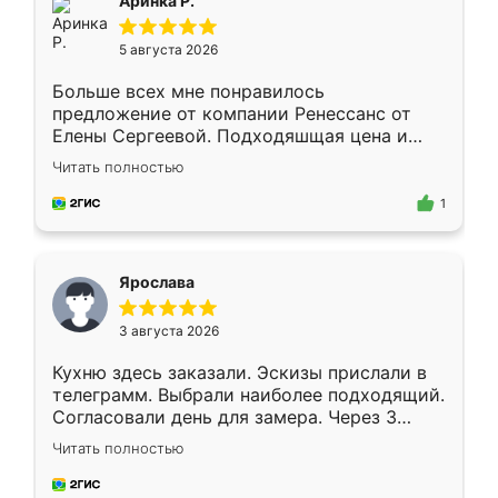
Аринка Р.
5 августа 2026
Больше всех мне понравилось
предложение от компании Ренессанс от
Елены Сергеевой. Подходяшщая цена и
короткие сроки изготовления. Приехавший
Читать полностью
для замера сотрудник Владислав
предложил по моему эскизу самый
1
подходящий вариант шкафа. Немного его
видоизменил, получилось даже лучше, чем
я хотела.
Ярослава
3 августа 2026
Кухню здесь заказали. Эскизы прислали в
телеграмм. Выбрали наиболее подходящий.
Согласовали день для замера. Через 3
недели кухня была уже готова. Остались
Читать полностью
довольны работой. Спасибо Ренессанс
мебель за качественную работу!