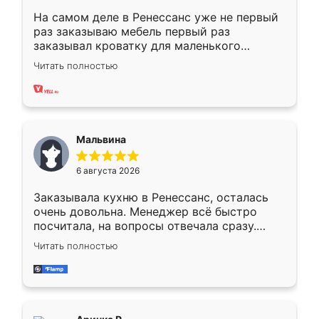
На самом деле в Ренессанс уже не первый
раз заказываю мебель первый раз
заказывал кроватку для маленького
ребёнка при его рождении ,во второй раз
Читать полностью
заказал шкаф-купе. По качеству очень
хорошее сборка достаточно быстрая,
также адекватные цены. До этого
сравнивал с разными конкурентами в этом
сегменте ,выбор у конкурентов куда
Мальвина
меньше, здесь же он более разнообразный.
Мне нравится ,если что-то потребуется из
6 августа 2026
мебели буду заказывать только здесь.
Заказывала кухню в Ренессанс, осталась
очень довольна. Менеджер всё быстро
посчитала, на вопросы отвечала сразу.
Замерщик приехал в субботу, подошёл к
Читать полностью
делу со всей ответственностью. Собрали
за день, ребята работали аккуратно, даже
пыли почти не было. Качество отличное,
ящики ходят плавно, ничего не скрипит.
Всё подошло как влитое.