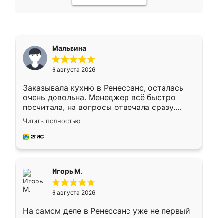
Мальвина
6 августа 2026
Заказывала кухню в Ренессанс, осталась
очень довольна. Менеджер всё быстро
посчитала, на вопросы отвечала сразу.
Замерщик приехал в субботу, подошёл к
Читать полностью
делу со всей ответственностью. Собрали
за день, ребята работали аккуратно, даже
пыли почти не было. Качество отличное,
ящики ходят плавно, ничего не скрипит.
Всё подошло как влитое.
Игорь М.
6 августа 2026
На самом деле в Ренессанс уже не первый