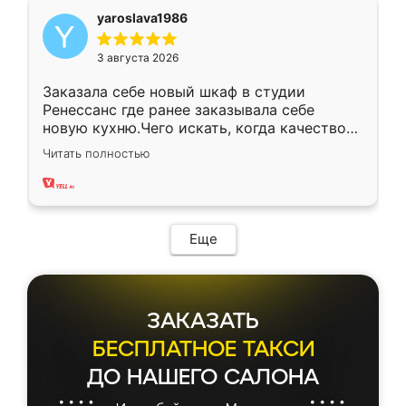
yaroslava1986
3 августа 2026
Заказала себе новый шкаф в студии
Ренессанс где ранее заказывала себе
новую кухню.Чего искать, когда качеством
вполне довольна. Служит кухня уже почти
Читать полностью
два года, нареканий нет.
Еще
ЗАКАЗАТЬ
БЕСПЛАТНОЕ ТАКСИ
ДО НАШЕГО САЛОНА