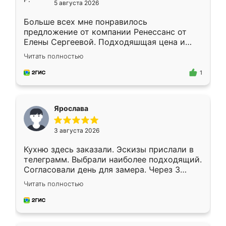
5 августа 2026
Больше всех мне понравилось
предложение от компании Ренессанс от
Елены Сергеевой. Подходяшщая цена и
короткие сроки изготовления. Приехавший
Читать полностью
для замера сотрудник Владислав
предложил по моему эскизу самый
1
подходящий вариант шкафа. Немного его
видоизменил, получилось даже лучше, чем
я хотела.
Ярослава
3 августа 2026
Кухню здесь заказали. Эскизы прислали в
телеграмм. Выбрали наиболее подходящий.
Согласовали день для замера. Через 3
недели кухня была уже готова. Остались
Читать полностью
довольны работой. Спасибо Ренессанс
мебель за качественную работу!