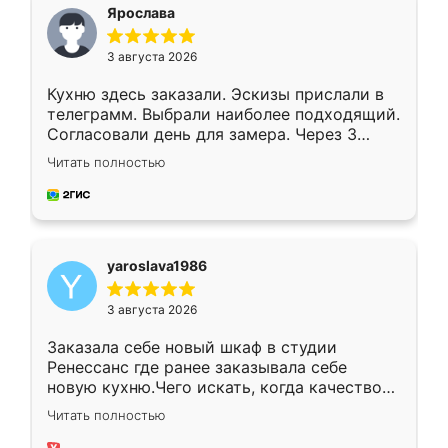
я хотела.
Ярослава
3 августа 2026
Кухню здесь заказали. Эскизы прислали в
телеграмм. Выбрали наиболее подходящий.
Согласовали день для замера. Через 3
недели кухня была уже готова. Остались
Читать полностью
довольны работой. Спасибо Ренессанс
мебель за качественную работу!
yaroslava1986
3 августа 2026
Заказала себе новый шкаф в студии
Ренессанс где ранее заказывала себе
новую кухню.Чего искать, когда качеством
вполне довольна. Служит кухня уже почти
Читать полностью
два года, нареканий нет.