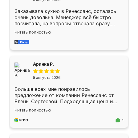
мебели буду заказывать только здесь.
Заказывала кухню в Ренессанс, осталась
очень довольна. Менеджер всё быстро
посчитала, на вопросы отвечала сразу.
Замерщик приехал в субботу, подошёл к
Читать полностью
делу со всей ответственностью. Собрали
за день, ребята работали аккуратно, даже
пыли почти не было. Качество отличное,
ящики ходят плавно, ничего не скрипит.
Всё подошло как влитое.
Аринка Р.
5 августа 2026
Больше всех мне понравилось
предложение от компании Ренессанс от
Елены Сергеевой. Подходяшщая цена и
короткие сроки изготовления. Приехавший
Читать полностью
для замера сотрудник Владислав
предложил по моему эскизу самый
1
подходящий вариант шкафа. Немного его
видоизменил, получилось даже лучше, чем