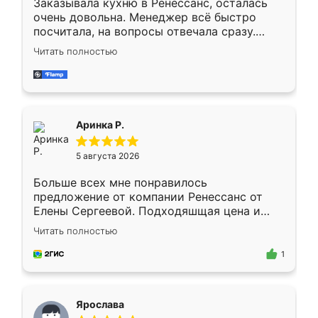
Заказывала кухню в Ренессанс, осталась
очень довольна. Менеджер всё быстро
посчитала, на вопросы отвечала сразу.
Замерщик приехал в субботу, подошёл к
Читать полностью
делу со всей ответственностью. Собрали
за день, ребята работали аккуратно, даже
пыли почти не было. Качество отличное,
ящики ходят плавно, ничего не скрипит.
Всё подошло как влитое.
Аринка Р.
5 августа 2026
Больше всех мне понравилось
предложение от компании Ренессанс от
Елены Сергеевой. Подходяшщая цена и
короткие сроки изготовления. Приехавший
Читать полностью
для замера сотрудник Владислав
предложил по моему эскизу самый
1
подходящий вариант шкафа. Немного его
видоизменил, получилось даже лучше, чем
я хотела.
Ярослава