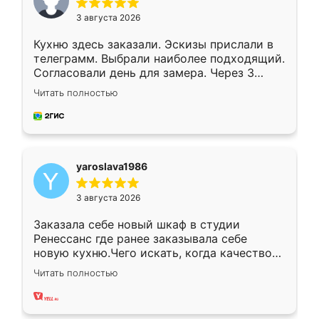
3 августа 2026
Кухню здесь заказали. Эскизы прислали в
телеграмм. Выбрали наиболее подходящий.
Согласовали день для замера. Через 3
недели кухня была уже готова. Остались
Читать полностью
довольны работой. Спасибо Ренессанс
мебель за качественную работу!
yaroslava1986
3 августа 2026
Заказала себе новый шкаф в студии
Ренессанс где ранее заказывала себе
новую кухню.Чего искать, когда качеством
вполне довольна. Служит кухня уже почти
Читать полностью
два года, нареканий нет.