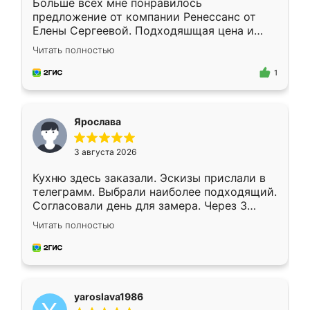
Больше всех мне понравилось
предложение от компании Ренессанс от
Елены Сергеевой. Подходяшщая цена и
короткие сроки изготовления. Приехавший
Читать полностью
для замера сотрудник Владислав
предложил по моему эскизу самый
1
подходящий вариант шкафа. Немного его
видоизменил, получилось даже лучше, чем
я хотела.
Ярослава
3 августа 2026
Кухню здесь заказали. Эскизы прислали в
телеграмм. Выбрали наиболее подходящий.
Согласовали день для замера. Через 3
недели кухня была уже готова. Остались
Читать полностью
довольны работой. Спасибо Ренессанс
мебель за качественную работу!
yaroslava1986