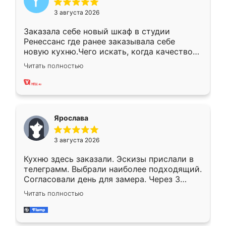
3 августа 2026
Заказала себе новый шкаф в студии
Ренессанс где ранее заказывала себе
новую кухню.Чего искать, когда качеством
вполне довольна. Служит кухня уже почти
Читать полностью
два года, нареканий нет.
Ярослава
3 августа 2026
Кухню здесь заказали. Эскизы прислали в
телеграмм. Выбрали наиболее подходящий.
Согласовали день для замера. Через 3
недели кухня была уже готова. Остались
Читать полностью
довольны работой. Спасибо Ренессанс
мебель за качественную работу!