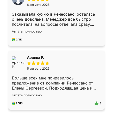
6 августа 2026
Заказывала кухню в Ренессанс, осталась
очень довольна. Менеджер всё быстро
посчитала, на вопросы отвечала сразу.
Замерщик приехал в субботу, подошёл к
Читать полностью
делу со всей ответственностью. Собрали
за день, ребята работали аккуратно, даже
пыли почти не было. Качество отличное,
ящики ходят плавно, ничего не скрипит.
Всё подошло как влитое.
Аринка Р.
5 августа 2026
Больше всех мне понравилось
предложение от компании Ренессанс от
Елены Сергеевой. Подходяшщая цена и
короткие сроки изготовления. Приехавший
Читать полностью
для замера сотрудник Владислав
предложил по моему эскизу самый
1
подходящий вариант шкафа. Немного его