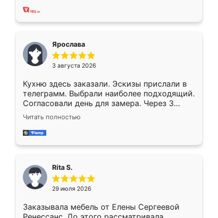
Ярослава
3 августа 2026
Кухню здесь заказали. Эскизы прислали в
телеграмм. Выбрали наиболее подходящий.
Согласовали день для замера. Через 3
недели кухня была уже готова. Остались
Читать полностью
довольны работой. Спасибо Ренессанс
мебель за качественную работу!
Rita S.
29 июля 2026
Заказывала мебель от Елены Сергеевой
Ренессанс. До этого рассматривала