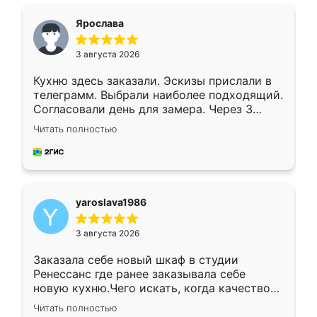
видоизменил, получилось даже лучше, чем
я хотела.
Ярослава
3 августа 2026
Кухню здесь заказали. Эскизы прислали в
телеграмм. Выбрали наиболее подходящий.
Согласовали день для замера. Через 3
недели кухня была уже готова. Остались
Читать полностью
довольны работой. Спасибо Ренессанс
мебель за качественную работу!
yaroslava1986
3 августа 2026
Заказала себе новый шкаф в студии
Ренессанс где ранее заказывала себе
новую кухню.Чего искать, когда качеством
вполне довольна. Служит кухня уже почти
Читать полностью
два года, нареканий нет.