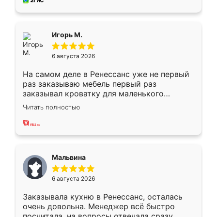
за день, ребята работали аккуратно, даже
пыли почти не было. Качество отличное,
ящики ходят плавно, ничего не скрипит.
Всё подошло как влитое.
Игорь М.
6 августа 2026
На самом деле в Ренессанс уже не первый
раз заказываю мебель первый раз
заказывал кроватку для маленького
ребёнка при его рождении ,во второй раз
Читать полностью
заказал шкаф-купе. По качеству очень
хорошее сборка достаточно быстрая,
также адекватные цены. До этого
сравнивал с разными конкурентами в этом
сегменте ,выбор у конкурентов куда
Мальвина
меньше, здесь же он более разнообразный.
Мне нравится ,если что-то потребуется из
6 августа 2026
мебели буду заказывать только здесь.
Заказывала кухню в Ренессанс, осталась
очень довольна. Менеджер всё быстро
посчитала, на вопросы отвечала сразу.