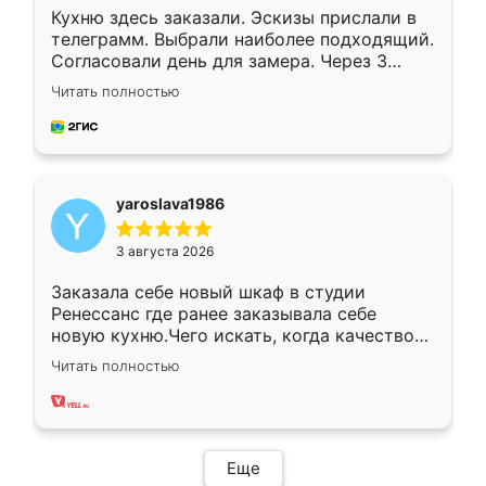
Кухню здесь заказали. Эскизы прислали в
телеграмм. Выбрали наиболее подходящий.
Согласовали день для замера. Через 3
недели кухня была уже готова. Остались
Читать полностью
довольны работой. Спасибо Ренессанс
мебель за качественную работу!
yaroslava1986
3 августа 2026
Заказала себе новый шкаф в студии
Ренессанс где ранее заказывала себе
новую кухню.Чего искать, когда качеством
вполне довольна. Служит кухня уже почти
Читать полностью
два года, нареканий нет.
Еще