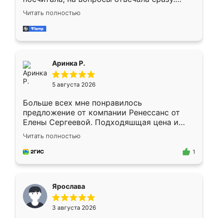
Замерщик приехал в субботу, подошёл к
Читать полностью
делу со всей ответственностью. Собрали
за день, ребята работали аккуратно, даже
пыли почти не было. Качество отличное,
ящики ходят плавно, ничего не скрипит.
Всё подошло как влитое.
Аринка Р.
5 августа 2026
Больше всех мне понравилось
предложение от компании Ренессанс от
Елены Сергеевой. Подходяшщая цена и
короткие сроки изготовления. Приехавший
Читать полностью
для замера сотрудник Владислав
предложил по моему эскизу самый
1
подходящий вариант шкафа. Немного его
видоизменил, получилось даже лучше, чем
я хотела.
Ярослава
3 августа 2026