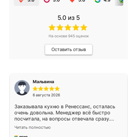
5.0
из 5
На основе
945
оценок
Оставить отзыв
Мальвина
6 августа 2026
Заказывала кухню в Ренессанс, осталась
очень довольна. Менеджер всё быстро
посчитала, на вопросы отвечала сразу.
Замерщик приехал в субботу, подошёл к
Читать полностью
делу со всей ответственностью. Собрали