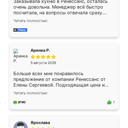
Заказывала кухню в Ренессанс, осталась
очень довольна. Менеджер всё быстро
посчитала, на вопросы отвечала сразу.
Замерщик приехал в субботу, подошёл к
Читать полностью
делу со всей ответственностью. Собрали
за день, ребята работали аккуратно, даже
пыли почти не было. Качество отличное,
ящики ходят плавно, ничего не скрипит.
Всё подошло как влитое.
Аринка Р.
5 августа 2026
Больше всех мне понравилось
предложение от компании Ренессанс от
Елены Сергеевой. Подходяшщая цена и
короткие сроки изготовления. Приехавший
Читать полностью
для замера сотрудник Владислав
предложил по моему эскизу самый
1
подходящий вариант шкафа. Немного его
видоизменил, получилось даже лучше, чем
я хотела.
Ярослава