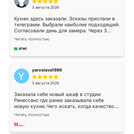
3 августа 2026
Кухню здесь заказали. Эскизы прислали в
телеграмм. Выбрали наиболее подходящий.
Согласовали день для замера. Через 3
недели кухня была уже готова. Остались
Читать полностью
довольны работой. Спасибо Ренессанс
мебель за качественную работу!
yaroslava1986
3 августа 2026
Заказала себе новый шкаф в студии
Ренессанс где ранее заказывала себе
новую кухню.Чего искать, когда качеством
вполне довольна. Служит кухня уже почти
Читать полностью
два года, нареканий нет.