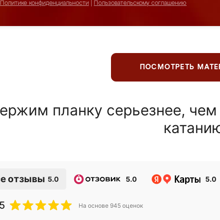
Политике конфиденциальности
|
Пользовательскому соглашению
ПОСМОТРЕТЬ МАТ
ержим планку серьезнее, чем
катани
е отзывы
5.0
5.0
5.0
5
На основе
945
оценок