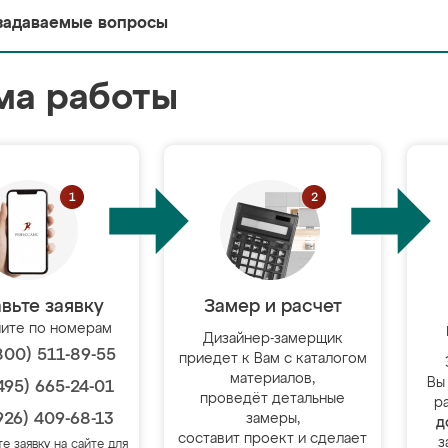
задаваемые вопросы
ма работы
вьте заявку
Замер и расчет
ите по номерам
Дизайнер-замерщик
800) 511-89-55
приедет к Вам с каталогом
материалов,
Вы
495) 665-24-01
проведёт детальные
р
926) 409-68-13
замеры,
д
составит проект и сделает
з
те заявку на сайте для