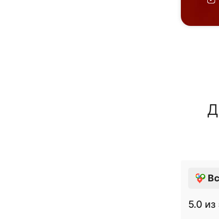
Д
Вс
5.0
из 