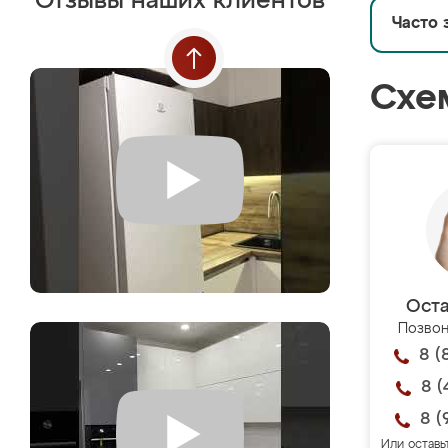
Отзывы наших клиентов
Часто 
Схе
Оста
Позвон
8 (
8 (
8 (
Или оставь