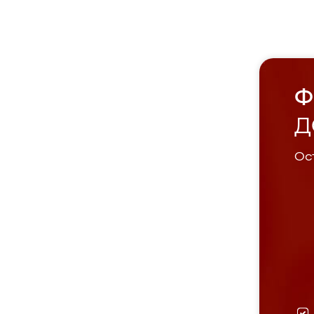
Ф
Д
Ост