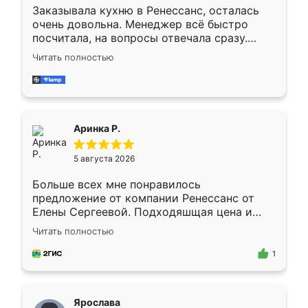
Заказывала кухню в Ренессанс, осталась
очень довольна. Менеджер всё быстро
посчитала, на вопросы отвечала сразу.
Замерщик приехал в субботу, подошёл к
Читать полностью
делу со всей ответственностью. Собрали
за день, ребята работали аккуратно, даже
пыли почти не было. Качество отличное,
ящики ходят плавно, ничего не скрипит.
Всё подошло как влитое.
Аринка Р.
5 августа 2026
Больше всех мне понравилось
предложение от компании Ренессанс от
Елены Сергеевой. Подходяшщая цена и
короткие сроки изготовления. Приехавший
Читать полностью
для замера сотрудник Владислав
предложил по моему эскизу самый
1
подходящий вариант шкафа. Немного его
видоизменил, получилось даже лучше, чем
я хотела.
Ярослава