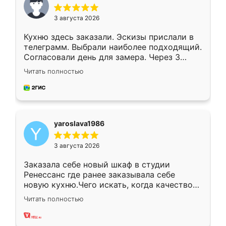
3 августа 2026
Кухню здесь заказали. Эскизы прислали в
телеграмм. Выбрали наиболее подходящий.
Согласовали день для замера. Через 3
недели кухня была уже готова. Остались
Читать полностью
довольны работой. Спасибо Ренессанс
мебель за качественную работу!
yaroslava1986
3 августа 2026
Заказала себе новый шкаф в студии
Ренессанс где ранее заказывала себе
новую кухню.Чего искать, когда качеством
вполне довольна. Служит кухня уже почти
Читать полностью
два года, нареканий нет.