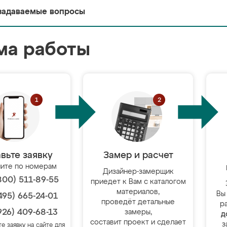
задаваемые вопросы
ма работы
вьте заявку
Замер и расчет
ите по номерам
Дизайнер-замерщик
800) 511-89-55
приедет к Вам с каталогом
материалов,
Вы
495) 665-24-01
проведёт детальные
р
926) 409-68-13
замеры,
д
составит проект и сделает
з
те заявку на сайте для