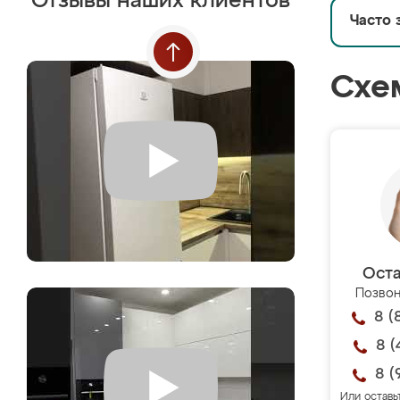
Отзывы наших клиентов
Часто 
Схе
Оста
Позвон
8 (
8 (
8 (
Или оставь