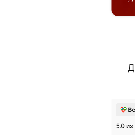
Д
Вс
5.0
из 