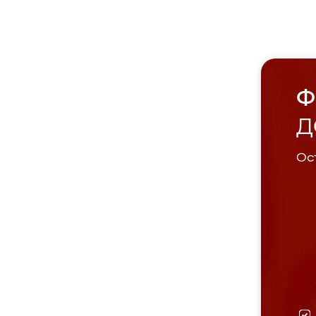
Ф
Д
Ост