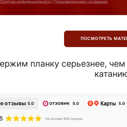
Политике конфиденциальности
|
Пользовательскому соглашению
ПОСМОТРЕТЬ МАТ
ержим планку серьезнее, чем
катани
е отзывы
5.0
5.0
5.0
5
На основе
945
оценок