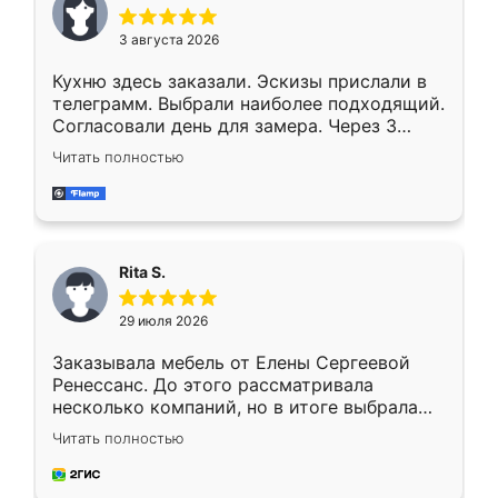
3 августа 2026
Кухню здесь заказали. Эскизы прислали в
телеграмм. Выбрали наиболее подходящий.
Согласовали день для замера. Через 3
недели кухня была уже готова. Остались
Читать полностью
довольны работой. Спасибо Ренессанс
мебель за качественную работу!
Rita S.
29 июля 2026
Заказывала мебель от Елены Сергеевой
Ренессанс. До этого рассматривала
несколько компаний, но в итоге выбрала
эту. Сначала обговорили условия, потом
Читать полностью
приехал замерщик, всё спокойно объяснил
и снял размеры. Изготовили в срок, с
доставкой тоже никаких проблем не