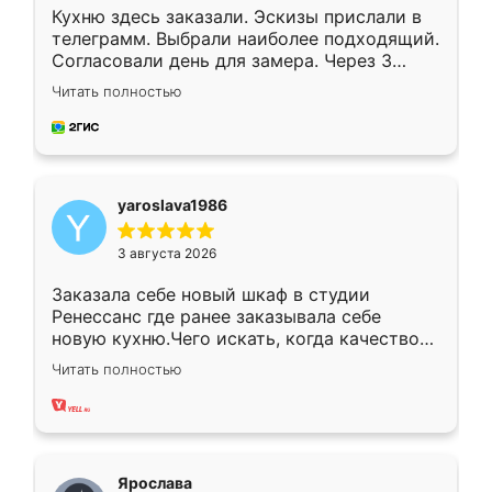
Кухню здесь заказали. Эскизы прислали в
телеграмм. Выбрали наиболее подходящий.
Согласовали день для замера. Через 3
недели кухня была уже готова. Остались
Читать полностью
довольны работой. Спасибо Ренессанс
мебель за качественную работу!
yaroslava1986
3 августа 2026
Заказала себе новый шкаф в студии
Ренессанс где ранее заказывала себе
новую кухню.Чего искать, когда качеством
вполне довольна. Служит кухня уже почти
Читать полностью
два года, нареканий нет.
Ярослава