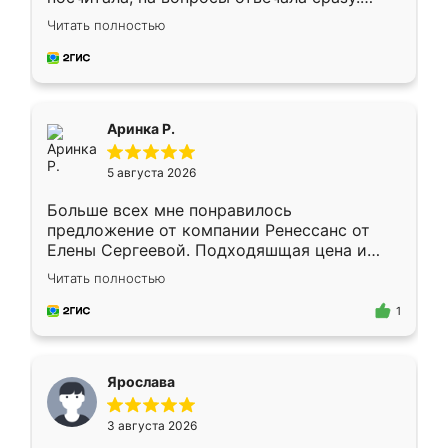
Замерщик приехал в субботу, подошёл к
Читать полностью
делу со всей ответственностью. Собрали
за день, ребята работали аккуратно, даже
пыли почти не было. Качество отличное,
ящики ходят плавно, ничего не скрипит.
Всё подошло как влитое.
Аринка Р.
5 августа 2026
Больше всех мне понравилось
предложение от компании Ренессанс от
Елены Сергеевой. Подходяшщая цена и
короткие сроки изготовления. Приехавший
Читать полностью
для замера сотрудник Владислав
предложил по моему эскизу самый
1
подходящий вариант шкафа. Немного его
видоизменил, получилось даже лучше, чем
я хотела.
Ярослава
3 августа 2026