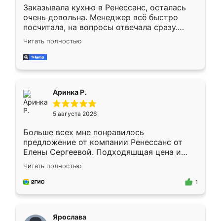
Заказывала кухню в Ренессанс, осталась
очень довольна. Менеджер всё быстро
посчитала, на вопросы отвечала сразу.
Замерщик приехал в субботу, подошёл к
Читать полностью
делу со всей ответственностью. Собрали
за день, ребята работали аккуратно, даже
пыли почти не было. Качество отличное,
ящики ходят плавно, ничего не скрипит.
Всё подошло как влитое.
Аринка Р.
5 августа 2026
Больше всех мне понравилось
предложение от компании Ренессанс от
Елены Сергеевой. Подходяшщая цена и
короткие сроки изготовления. Приехавший
Читать полностью
для замера сотрудник Владислав
предложил по моему эскизу самый
1
подходящий вариант шкафа. Немного его
видоизменил, получилось даже лучше, чем
я хотела.
Ярослава