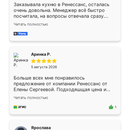
Заказывала кухню в Ренессанс, осталась
очень довольна. Менеджер всё быстро
посчитала, на вопросы отвечала сразу.
Замерщик приехал в субботу, подошёл к
Читать полностью
делу со всей ответственностью. Собрали
за день, ребята работали аккуратно, даже
пыли почти не было. Качество отличное,
ящики ходят плавно, ничего не скрипит.
Всё подошло как влитое.
Аринка Р.
5 августа 2026
Больше всех мне понравилось
предложение от компании Ренессанс от
Елены Сергеевой. Подходяшщая цена и
короткие сроки изготовления. Приехавший
Читать полностью
для замера сотрудник Владислав
предложил по моему эскизу самый
1
подходящий вариант шкафа. Немного его
видоизменил, получилось даже лучше, чем
я хотела.
Ярослава