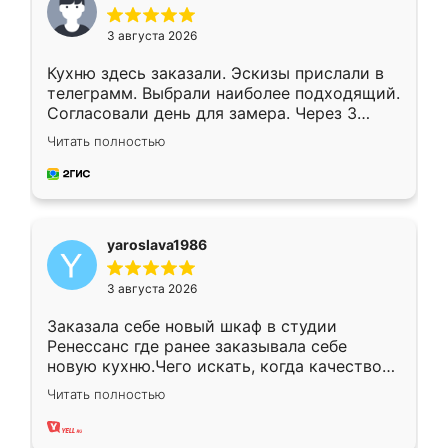
3 августа 2026
Кухню здесь заказали. Эскизы прислали в
телеграмм. Выбрали наиболее подходящий.
Согласовали день для замера. Через 3
недели кухня была уже готова. Остались
Читать полностью
довольны работой. Спасибо Ренессанс
мебель за качественную работу!
yaroslava1986
3 августа 2026
Заказала себе новый шкаф в студии
Ренессанс где ранее заказывала себе
новую кухню.Чего искать, когда качеством
вполне довольна. Служит кухня уже почти
Читать полностью
два года, нареканий нет.