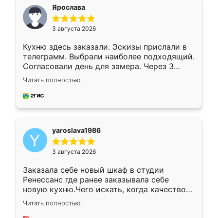
я хотела.
Ярослава
3 августа 2026
Кухню здесь заказали. Эскизы прислали в
телеграмм. Выбрали наиболее подходящий.
Согласовали день для замера. Через 3
недели кухня была уже готова. Остались
Читать полностью
довольны работой. Спасибо Ренессанс
мебель за качественную работу!
yaroslava1986
3 августа 2026
Заказала себе новый шкаф в студии
Ренессанс где ранее заказывала себе
новую кухню.Чего искать, когда качеством
вполне довольна. Служит кухня уже почти
Читать полностью
два года, нареканий нет.