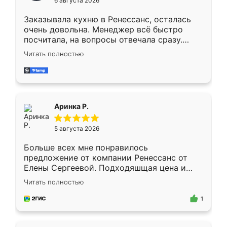
6 августа 2026
мебели буду заказывать только здесь.
Заказывала кухню в Ренессанс, осталась
очень довольна. Менеджер всё быстро
посчитала, на вопросы отвечала сразу.
Замерщик приехал в субботу, подошёл к
Читать полностью
делу со всей ответственностью. Собрали
за день, ребята работали аккуратно, даже
пыли почти не было. Качество отличное,
ящики ходят плавно, ничего не скрипит.
Всё подошло как влитое.
Аринка Р.
5 августа 2026
Больше всех мне понравилось
предложение от компании Ренессанс от
Елены Сергеевой. Подходяшщая цена и
короткие сроки изготовления. Приехавший
Читать полностью
для замера сотрудник Владислав
предложил по моему эскизу самый
1
подходящий вариант шкафа. Немного его
видоизменил, получилось даже лучше, чем