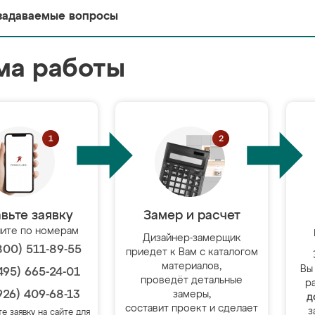
задаваемые вопросы
ма работы
вьте заявку
Замер и расчет
ите по номерам
Дизайнер-замерщик
800) 511-89-55
приедет к Вам с каталогом
материалов,
Вы
495) 665-24-01
проведёт детальные
р
926) 409-68-13
замеры,
д
составит проект и сделает
з
те заявку на сайте для