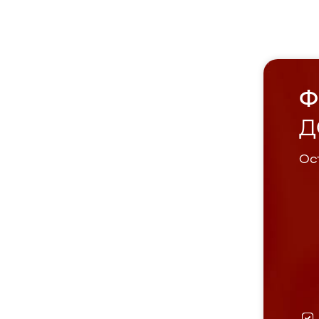
Ф
Д
Ост