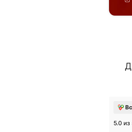
Д
Вс
5.0
из 