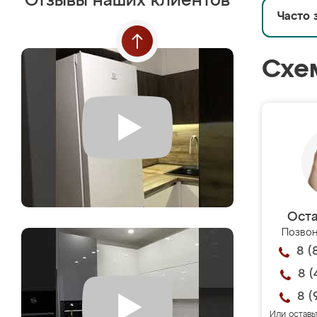
Отзывы наших клиентов
Часто 
Схе
Оста
Позвон
8 (
8 (
8 (
Или оставь