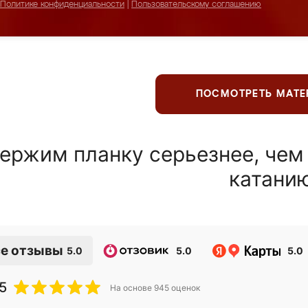
Политике конфиденциальности
|
Пользовательскому соглашению
ПОСМОТРЕТЬ МАТ
ержим планку серьезнее, чем
катани
е отзывы
5.0
5.0
5.0
5
На основе
945
оценок