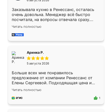
6 августа 2026
мебели буду заказывать только здесь.
Заказывала кухню в Ренессанс, осталась
очень довольна. Менеджер всё быстро
посчитала, на вопросы отвечала сразу.
Замерщик приехал в субботу, подошёл к
Читать полностью
делу со всей ответственностью. Собрали
за день, ребята работали аккуратно, даже
пыли почти не было. Качество отличное,
ящики ходят плавно, ничего не скрипит.
Всё подошло как влитое.
Аринка Р.
5 августа 2026
Больше всех мне понравилось
предложение от компании Ренессанс от
Елены Сергеевой. Подходяшщая цена и
короткие сроки изготовления. Приехавший
Читать полностью
для замера сотрудник Владислав
предложил по моему эскизу самый
1
подходящий вариант шкафа. Немного его
видоизменил, получилось даже лучше, чем