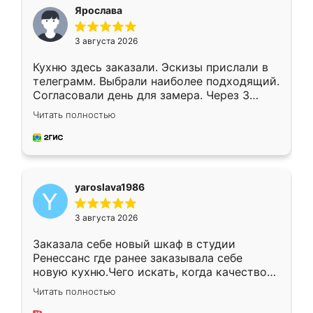
я хотела.
Ярослава
3 августа 2026
Кухню здесь заказали. Эскизы прислали в
телеграмм. Выбрали наиболее подходящий.
Согласовали день для замера. Через 3
недели кухня была уже готова. Остались
Читать полностью
довольны работой. Спасибо Ренессанс
мебель за качественную работу!
yaroslava1986
3 августа 2026
Заказала себе новый шкаф в студии
Ренессанс где ранее заказывала себе
новую кухню.Чего искать, когда качеством
вполне довольна. Служит кухня уже почти
Читать полностью
два года, нареканий нет.