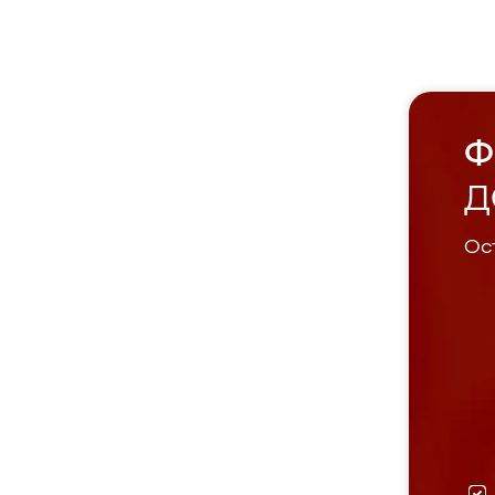
Ф
Д
Ост