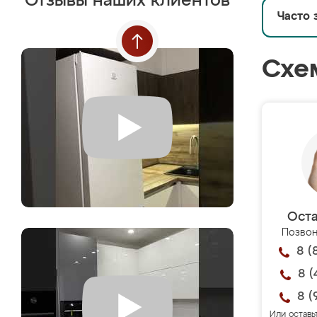
Отзывы наших клиентов
Часто 
Схе
Оста
Позвон
8 (
8 (
8 (
Или оставь