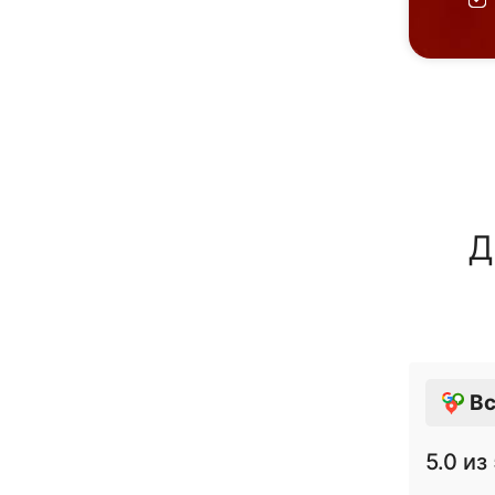
Д
Вс
5.0
из 