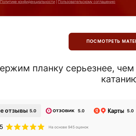
Политике конфиденциальности
|
Пользовательскому соглашению
ПОСМОТРЕТЬ МАТ
ержим планку серьезнее, чем
катани
е отзывы
5.0
5.0
5.0
5
На основе
945
оценок