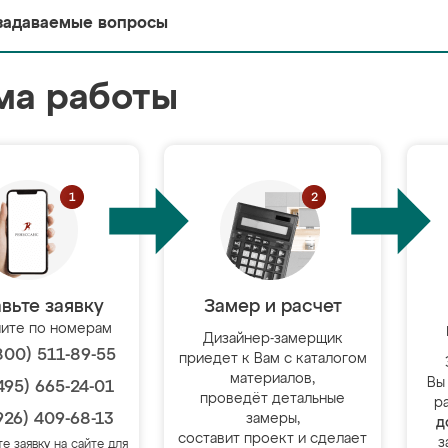
задаваемые вопросы
ма работы
вьте заявку
Замер и расчет
ите по номерам
Дизайнер-замерщик
800) 511-89-55
приедет к Вам с каталогом
материалов,
Вы
495) 665-24-01
проведёт детальные
р
926) 409-68-13
замеры,
д
составит проект и сделает
з
те заявку на сайте для