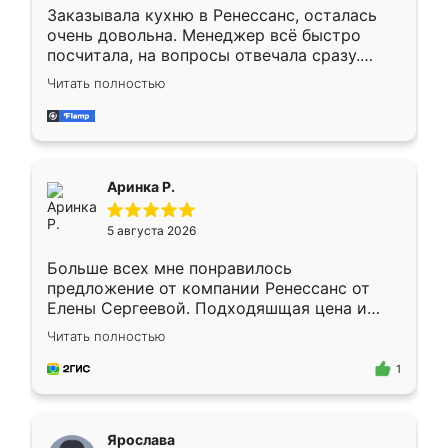
Заказывала кухню в Ренессанс, осталась
очень довольна. Менеджер всё быстро
посчитала, на вопросы отвечала сразу.
Замерщик приехал в субботу, подошёл к
Читать полностью
делу со всей ответственностью. Собрали
за день, ребята работали аккуратно, даже
пыли почти не было. Качество отличное,
ящики ходят плавно, ничего не скрипит.
Всё подошло как влитое.
Аринка Р.
5 августа 2026
Больше всех мне понравилось
предложение от компании Ренессанс от
Елены Сергеевой. Подходяшщая цена и
короткие сроки изготовления. Приехавший
Читать полностью
для замера сотрудник Владислав
предложил по моему эскизу самый
1
подходящий вариант шкафа. Немного его
видоизменил, получилось даже лучше, чем
я хотела.
Ярослава