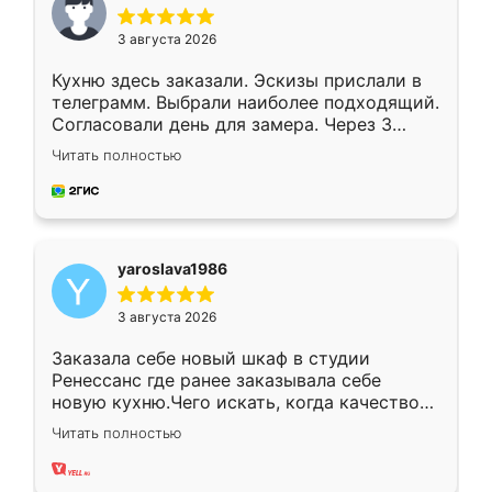
3 августа 2026
Кухню здесь заказали. Эскизы прислали в
телеграмм. Выбрали наиболее подходящий.
Согласовали день для замера. Через 3
недели кухня была уже готова. Остались
Читать полностью
довольны работой. Спасибо Ренессанс
мебель за качественную работу!
yaroslava1986
3 августа 2026
Заказала себе новый шкаф в студии
Ренессанс где ранее заказывала себе
новую кухню.Чего искать, когда качеством
вполне довольна. Служит кухня уже почти
Читать полностью
два года, нареканий нет.