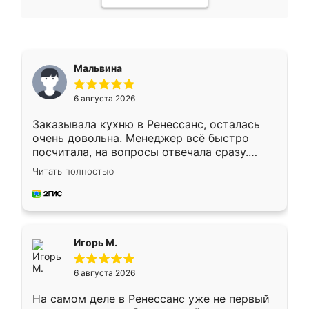
Мальвина
6 августа 2026
Заказывала кухню в Ренессанс, осталась
очень довольна. Менеджер всё быстро
посчитала, на вопросы отвечала сразу.
Замерщик приехал в субботу, подошёл к
Читать полностью
делу со всей ответственностью. Собрали
за день, ребята работали аккуратно, даже
пыли почти не было. Качество отличное,
ящики ходят плавно, ничего не скрипит.
Всё подошло как влитое.
Игорь М.
6 августа 2026
На самом деле в Ренессанс уже не первый