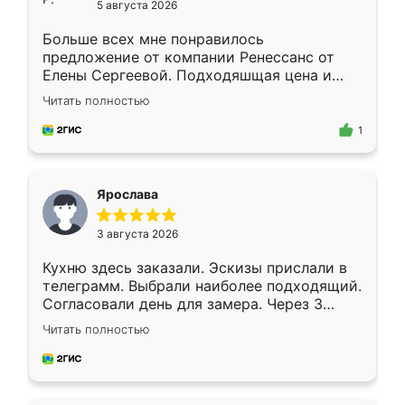
5 августа 2026
Больше всех мне понравилось
предложение от компании Ренессанс от
Елены Сергеевой. Подходяшщая цена и
короткие сроки изготовления. Приехавший
Читать полностью
для замера сотрудник Владислав
предложил по моему эскизу самый
1
подходящий вариант шкафа. Немного его
видоизменил, получилось даже лучше, чем
я хотела.
Ярослава
3 августа 2026
Кухню здесь заказали. Эскизы прислали в
телеграмм. Выбрали наиболее подходящий.
Согласовали день для замера. Через 3
недели кухня была уже готова. Остались
Читать полностью
довольны работой. Спасибо Ренессанс
мебель за качественную работу!