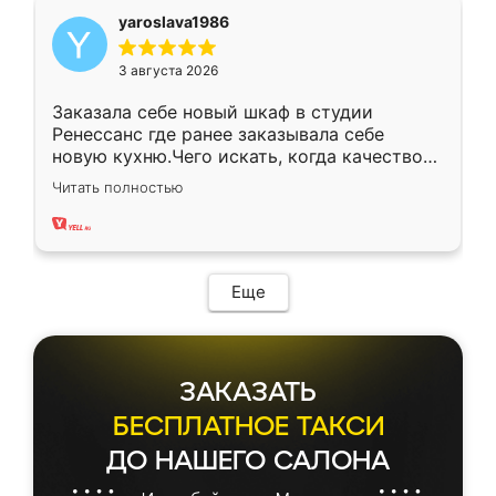
yaroslava1986
3 августа 2026
Заказала себе новый шкаф в студии
Ренессанс где ранее заказывала себе
новую кухню.Чего искать, когда качеством
вполне довольна. Служит кухня уже почти
Читать полностью
два года, нареканий нет.
Еще
ЗАКАЗАТЬ
БЕСПЛАТНОЕ ТАКСИ
ДО НАШЕГО САЛОНА