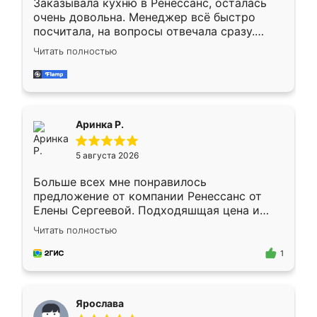
Заказывала кухню в Ренессанс, осталась
очень довольна. Менеджер всё быстро
посчитала, на вопросы отвечала сразу.
Замерщик приехал в субботу, подошёл к
Читать полностью
делу со всей ответственностью. Собрали
за день, ребята работали аккуратно, даже
пыли почти не было. Качество отличное,
ящики ходят плавно, ничего не скрипит.
Всё подошло как влитое.
Аринка Р.
5 августа 2026
Больше всех мне понравилось
предложение от компании Ренессанс от
Елены Сергеевой. Подходяшщая цена и
короткие сроки изготовления. Приехавший
Читать полностью
для замера сотрудник Владислав
предложил по моему эскизу самый
1
подходящий вариант шкафа. Немного его
видоизменил, получилось даже лучше, чем
я хотела.
Ярослава