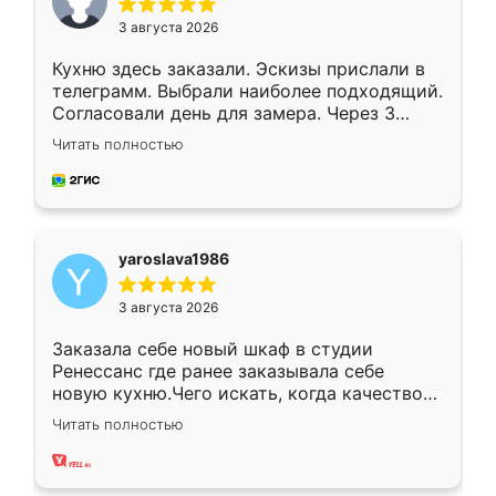
3 августа 2026
Кухню здесь заказали. Эскизы прислали в
телеграмм. Выбрали наиболее подходящий.
Согласовали день для замера. Через 3
недели кухня была уже готова. Остались
Читать полностью
довольны работой. Спасибо Ренессанс
мебель за качественную работу!
yaroslava1986
3 августа 2026
Заказала себе новый шкаф в студии
Ренессанс где ранее заказывала себе
новую кухню.Чего искать, когда качеством
вполне довольна. Служит кухня уже почти
Читать полностью
два года, нареканий нет.