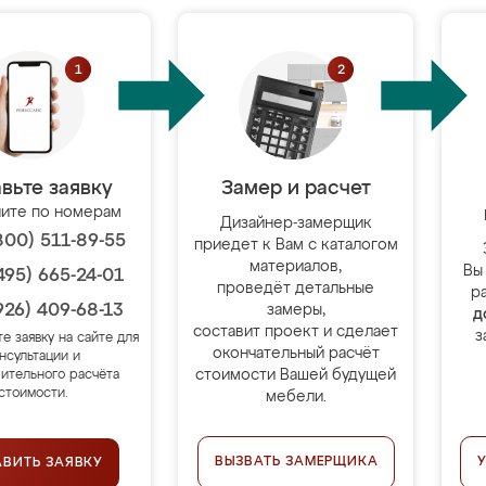
вьте заявку
Замер и расчет
ите по номерам
Дизайнер-замерщик
800) 511-89-55
приедет к Вам с каталогом
материалов,
Вы
495) 665-24-01
проведёт детальные
р
926) 409-68-13
замеры,
д
составит проект и сделает
з
те заявку на сайте для
окончательный расчёт
нсультации и
стоимости Вашей будущей
ительного расчёта
стоимости.
мебели.
ВЫЗВАТЬ ЗАМЕРЩИКА
АВИТЬ ЗАЯВКУ