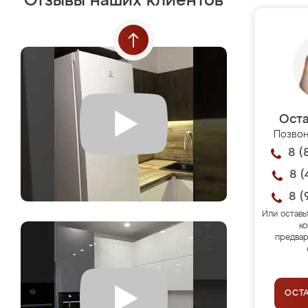
Отзывы наших клиентов
Оста
Позвон
8 (
8 (
8 (
Или оставь
ко
предвар
ОСТ