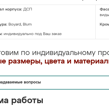
ал корпуса:
ДСП
Фаса
виды
ура:
Boyard, Blum
Кром
ы:
индивидуально под Ваш заказ
товим по индивидуальному про
е размеры, цвета и материа
задаваемые вопросы
ма работы