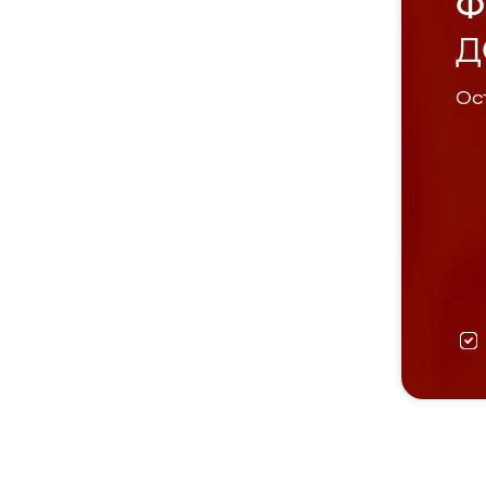
Ф
Д
Ост